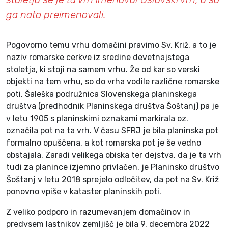
ga nato preimenovali.
Pogovorno temu vrhu domačini pravimo Sv. Križ, a to je
naziv romarske cerkve iz sredine devetnajstega
stoletja, ki stoji na samem vrhu. Že od kar so verski
objekti na tem vrhu, so do vrha vodile različne romarske
poti, Šaleška podružnica Slovenskega planinskega
društva (predhodnik Planinskega društva Šoštanj) pa je
v letu 1905 s planinskimi oznakami markirala oz.
označila pot na ta vrh. V času SFRJ je bila planinska pot
formalno opuščena, a kot romarska pot je še vedno
obstajala. Zaradi velikega obiska ter dejstva, da je ta vrh
tudi za planince izjemno privlačen, je Planinsko društvo
Šoštanj v letu 2018 sprejelo odločitev, da pot na Sv. Križ
ponovno vpiše v kataster planinskih poti.
Z veliko podporo in razumevanjem domačinov in
predvsem lastnikov zemljišč je bila 9. decembra 2022