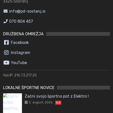
3325 Šoštanj
info@pd-sostanj.si
070 804 457
DRUŽBENA OMREŽJA
Facebook
Instagram
YouTube
Vaš IP: 216.73.217.25
LOKALNE ŠPORTNE NOVICE
Začni svojo športno pot z Elektro !
3. avgust, 2026
ELE