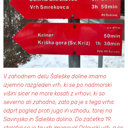
V zahodnem delu Šaleške doline imamo
izjemno razgleden vrh, ki se po nadmorski
višini sicer ne more kosati z vrhovi, ki so
severno ali zahodno, zato pa je s tega vrha
odprt pogled proti jugo in vzhodu, torej na
Savinjsko in Šaleško dolino. Do začetka 19.
stoletja se je ta vrh imenoval Oslovski vrh, a so