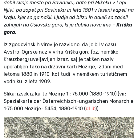
dobil svoje mesto pri Savineku, nato pri Mikeku v Lepi
Njivi, pa zopet pri Savineku in leta 1801 v leseni kapeli na
kraju, kjer so ga našli. Ljudje od blizu in daleč so začeli
zahajati na Oslovsko goro, ki je dobila novo ime –
Kriška
gora
.
Iz zgodovinskih virov je razvidno, da je bil v času
Avstro-Ogrske naziv vrha Kriška gora (oz. nemško
Kreuzberg) uveljavljen izraz, saj je takšen naziv
uporabljen tako na državni karti Mozirje, izdani med
letoma 1880 in 1910 kot tudi v nemškem turističnem
vodniku iz leta 1909.
Slika: izsek iz karte Mozirje 1 : 75.000 (1880-1910) (vir:
Spezialkarte der Österreichisch-ungarischen Monarchie
1:75.000 Mozirje : 5454, 1880-1910 (
dLib
))