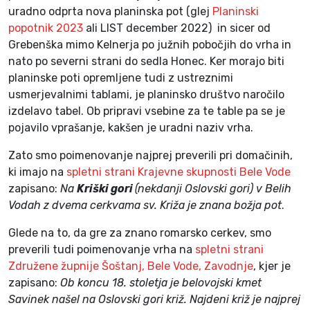
uradno odprta nova planinska pot (glej
Planinski
popotnik 2023
ali LIST december 2022) in sicer od
Grebenška mimo Kelnerja po južnih pobočjih do vrha in
nato po severni strani do sedla Honec. Ker morajo biti
planinske poti opremljene tudi z ustreznimi
usmerjevalnimi tablami, je planinsko društvo naročilo
izdelavo tabel. Ob pripravi vsebine za te table pa se je
pojavilo vprašanje, kakšen je uradni naziv vrha.
Zato smo poimenovanje najprej preverili pri domačinih,
ki imajo na
spletni strani Krajevne skupnosti Bele Vode
zapisano:
Na
Kriški gori
(nekdanji Oslovski gori) v Belih
Vodah z dvema cerkvama sv. Križa je znana božja pot
.
Glede na to, da gre za znano romarsko cerkev, smo
preverili tudi poimenovanje vrha na
spletni strani
Združene župnije Šoštanj, Bele Vode, Zavodnje
, kjer je
zapisano:
Ob koncu 18. stoletja je belovojski kmet
Savinek našel na Oslovski gori križ. Najdeni križ je najprej