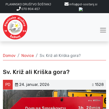
PLANINSKO DRUŠTVO ŠOŠTANJ
info@pd-sostanj.si
070 804 457
Domov
Novice
Sv. Križ ali Kriška gora?
Sv. Križ ali Kriška gora?
PD
24. januar, 2026
1528