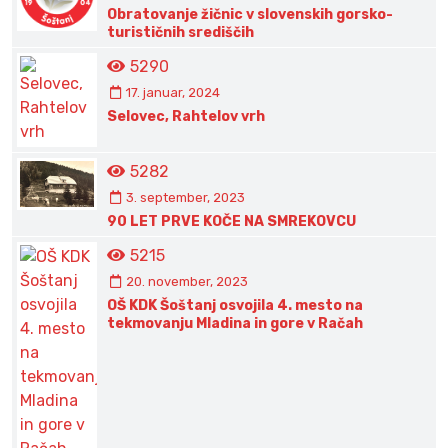
Obratovanje žičnic v slovenskih gorsko-
turističnih središčih
5290
17. januar, 2024
Selovec, Rahtelov vrh
5282
3. september, 2023
90 LET PRVE KOČE NA SMREKOVCU
5215
20. november, 2023
OŠ KDK Šoštanj osvojila 4. mesto na
tekmovanju Mladina in gore v Račah