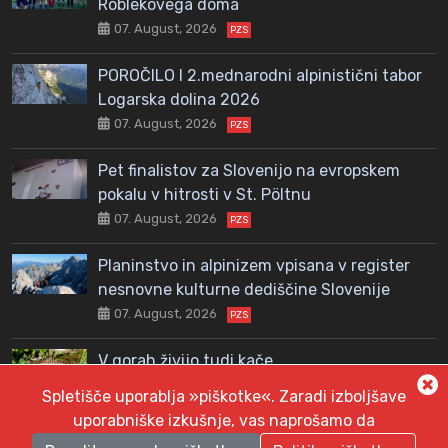
Roblekovega doma
07. August, 2026
PZS
POROČILO I 2.mednarodni alpinistični tabor
Logarska dolina 2026
07. August, 2026
PZS
Pet finalistov za Slovenijo na evropskem
pokalu v hitrosti v St. Pöltnu
07. August, 2026
PZS
Planinstvo in alpinizem vpisana v register
nesnovne kulturne dediščine Slovenije
07. August, 2026
PZS
V gorah živijo tudi kače
06. August, 2026
PZS
Spletišče uporablja »piškotke«. Zaradi izboljšave
uporabniške izkušnje, vas naprošamo da