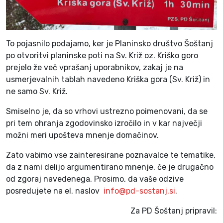
To pojasnilo podajamo, ker je Planinsko društvo Šoštanj
po otvoritvi planinske poti na Sv. Križ oz. Kriško goro
prejelo že več vprašanj uporabnikov, zakaj je na
usmerjevalnih tablah navedeno Kriška gora (Sv. Križ) in
ne samo Sv. Križ.
Smiselno je, da so vrhovi ustrezno poimenovani, da se
pri tem ohranja zgodovinsko izročilo in v kar največji
možni meri upošteva mnenje domačinov.
Zato vabimo vse zainteresirane poznavalce te tematike,
da z nami delijo argumentirano mnenje, če je drugačno
od zgoraj navedenega. Prosimo, da vaše odzive
posredujete na el. naslov
info@pd-sostanj.si
.
Za PD Šoštanj pripravil: