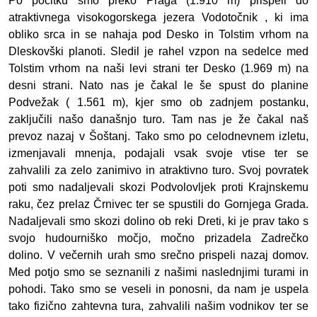
Po počitku smo preko Praga (1.910 m) prispeli do
atraktivnega visokogorskega jezera Vodotočnik
, ki ima
obliko srca in se nahaja
pod Desko in Tolstim vrhom na
Dleskovški planoti.
Sledil je rahel vzpon na sedelce med
Tolstim vrhom na naši levi strani ter Desko (1.969 m) na
desni strani. Nato nas je čakal le še spust do planine
Podvežak ( 1.561 m), kjer smo ob zadnjem postanku,
zaključili našo današnjo turo. Tam nas je že čakal naš
prevoz nazaj v Šoštanj. Tako smo po celodnevnem izletu,
izmenjavali mnenja, podajali vsak svoje vtise ter se
zahvalili za zelo zanimivo in atraktivno turo. Svoj povratek
poti smo nadaljevali skozi Podvolovljek proti Krajnskemu
raku, čez prelaz Črnivec ter se spustili do Gornjega Grada.
Nadaljevali smo skozi dolino ob reki Dreti, ki je prav tako s
svojo hudourniško močjo, močno prizadela Zadrečko
dolino. V večernih urah smo srečno prispeli nazaj domov.
Med potjo smo se seznanili z našimi naslednjimi turami in
pohodi. Tako smo se veseli in ponosni, da nam je uspela
tako fizično zahtevna tura, zahvalili našim vodnikov ter se