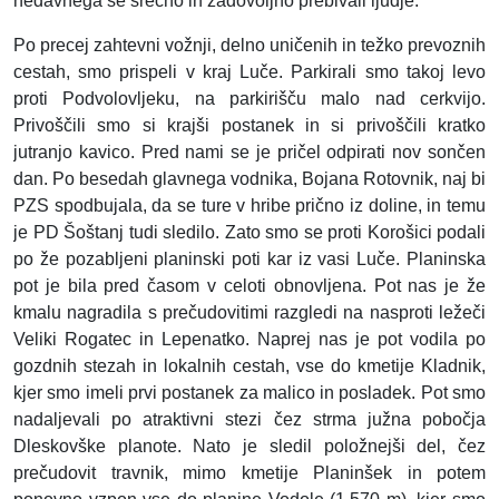
nedavnega še srečno in zadovoljno prebivali ljudje.
Po precej zahtevni vožnji, delno uničenih in težko prevoznih
cestah, smo prispeli v kraj Luče. Parkirali smo takoj levo
proti Podvolovljeku, na parkirišču malo nad cerkvijo.
Privoščili smo si krajši postanek in si privoščili kratko
jutranjo kavico. Pred nami se je pričel odpirati nov sončen
dan. Po besedah glavnega vodnika, Bojana Rotovnik, naj bi
PZS spodbujala, da se ture v hribe prično iz doline, in temu
je PD Šoštanj tudi sledilo. Zato smo se proti Korošici podali
po že pozabljeni planinski poti kar iz vasi Luče. Planinska
pot je bila pred časom v celoti obnovljena. Pot nas je že
kmalu nagradila s prečudovitimi razgledi na nasproti ležeči
Veliki Rogatec in Lepenatko. Naprej nas je pot vodila po
gozdnih stezah in lokalnih cestah, vse do kmetije Kladnik,
kjer smo imeli prvi postanek za malico in posladek. Pot smo
nadaljevali po atraktivni stezi čez strma južna pobočja
Dleskovške planote. Nato je sledil položnejši del, čez
prečudovit travnik, mimo kmetije Planinšek in potem