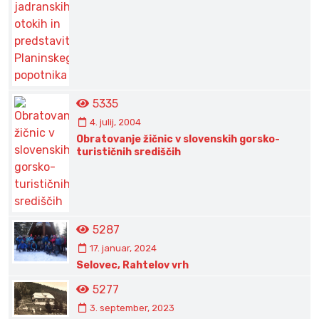
5335
4. julij, 2004
Obratovanje žičnic v slovenskih gorsko-
turističnih središčih
5287
17. januar, 2024
Selovec, Rahtelov vrh
5277
3. september, 2023