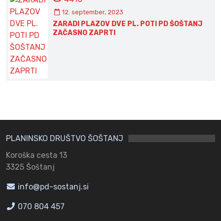
12. september, 2023
ZARADI PLAZOV DVE PL. POTI PD ŠOŠTANJ
ZAČASNO ZAPRTI
PLANINSKO DRUŠTVO ŠOŠTANJ
Koroška cesta 13
3325 Šoštanj
info@pd-sostanj.si
070 804 457