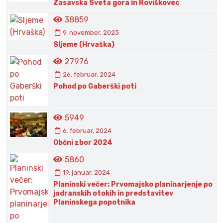
Zasavska Sveta gora in Roviškovec
38859
9. november, 2023
Sljeme (Hrvaška)
27976
26. februar, 2024
Pohod po Gaberški poti
5949
6. februar, 2024
Občni zbor 2024
5860
19. januar, 2024
Planinski večer: Prvomajsko planinarjenje po
jadranskih otokih in predstavitev
Planinskega popotnika