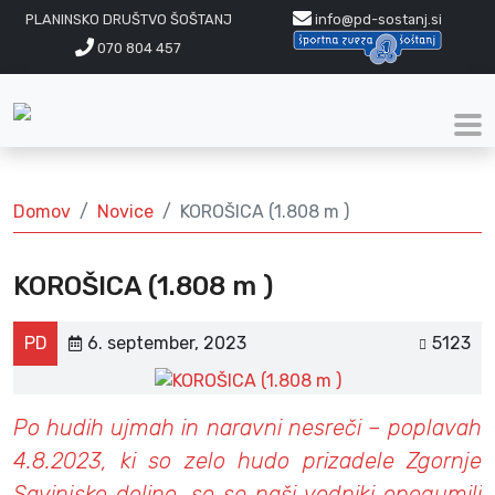
PLANINSKO DRUŠTVO ŠOŠTANJ
info@pd-sostanj.si
070 804 457
Domov
Novice
KOROŠICA (1.808 m )
KOROŠICA (1.808 m )
PD
6. september, 2023
5123
Po hudih ujmah in naravni nesreči – poplavah
4.8.2023, ki so zelo hudo prizadele Zgornje
Savinjsko dolino, so se naši vodniki opogumili