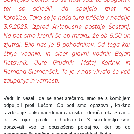
ter se odločili, da speljejo izlet na
Korošico. Tako se je naša tura pričela v nedeljo
3.9.2023, izpred Avtobusne postaje Šoštanj.
Na pot smo krenili še ob mraku, že ob 5.00 uri
zjutraj. Bilo nas je 8 pohodnikov. Od tega kar
štirje vodniki, in sicer glavni vodnik Bojan
Rotovnik, Jure Grudnik, Matej Kortnik in
Romana Slemenšek. To je v nas vlivalo še več
zaupanja in varnosti.
Vedri in veseli, da se spet srečamo, smo se s kombijem
odpeljali proti Lučam. Ob poti smo opazovali, kakšno
razdejanje lahko naredi naravna sila – deroča reka Savinja
ter vsi njeni pritoki in hudourniki. S sočutnostjo smo
opazovali vso to opustošeno pokrajino, kjer so do