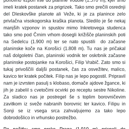
ponovno vzpon vse do planine Vodole (1.570 m), kjer smo
imeli kratek postanek za prigrizek. Tako smo prečili osrednji
del Dleskovške planote ali Veže, ki je za planince zelo
privlačna visokogorska kraška planota. Sledilo je še nekaj
manjših vzponov in spustov mimo Inkretovega studenca
tako smo pod Črnim vrhom dosegli križišče planinskih poti
na Sedelcu (1.900 m) ter se nato spustili
do začasne
planinske koče na Korošici (1.808 m). Tu nas je pričakal
naš dolgoletni član, planinski vodnik ter oskrbnik začasne
planinske postojanke na Korošici, Filip Vrabič. Zato smo si
tukaj privoščili daljši postanek, čas za osvežitev, malico,
kavico ter kratek počitek. Filip nas je lepo pogostil. Pripravil
nam je izvrsten pasulj s klobaso, domače ajdove žgance, ki
jih je zabelil s cvetočimi ocvirki po receptu sestre Nikoline.
Za sladico nas je postregel še s toplim borovničevim
zavitkom iz sveže nabranih borovnic ter kavico. Filipu in
Sonji se iz vsega srca zahvaljujemo za tako lepo
dobrodošlico in vrhunsko postrežbo.