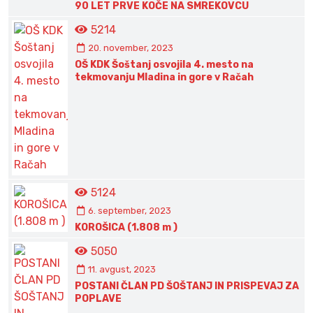
90 LET PRVE KOČE NA SMREKOVCU
5214
20. november, 2023
OŠ KDK Šoštanj osvojila 4. mesto na
tekmovanju Mladina in gore v Račah
5124
6. september, 2023
KOROŠICA (1.808 m )
5050
11. avgust, 2023
POSTANI ČLAN PD ŠOŠTANJ IN PRISPEVAJ ZA
POPLAVE