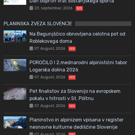
Dan odprtih vrat šoštanjskega športa
23. september, 2026
ŠZŠ
PLANINSKA ZVEZA SLOVENIJE
Na Begunjščico obnovljena celotna pot od
Roblekovega doma
07. August, 2026
PZS
POROČILO I 2.mednarodni alpinistični tabor
Logarska dolina 2026
07. August, 2026
PZS
Pet finalistov za Slovenijo na evropskem
pokalu v hitrosti v St. Pöltnu
07. August, 2026
PZS
Planinstvo in alpinizem vpisana v register
nesnovne kulturne dediščine Slovenije
07. August, 2026
PZS