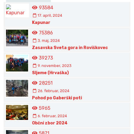
93584
17. april, 2024
Kapunar
75386
3. maj, 2024
Zasavska Sveta gora in Roviškovec
39273
9. november, 2023
Sljeme (Hrvaška)
28251
26. februar, 2024
Pohod po Gaberški poti
5965
6. februar, 2024
Občni zbor 2024
5871