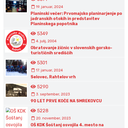
19. januar, 2024
Planinski večer: Prvomajsko planinarjenje po
jadranskih otokih in predstavitev
Planinskega popotnika
5349
4. julij, 2004
Obratovanje žičnic v slovenskih gorsko-
turističnih središčih
5301
17. januar, 2024
Selovec, Rahtelov vrh
5290
3. september, 2023
90 LET PRVE KOČE NA SMREKOVCU
5228
20. november, 2023
OŠ KDK Šoštanj osvojila 4. mesto na