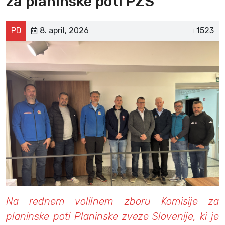
za planinske poti PZS
PD
8. april, 2026
1523
Na rednem volilnem zboru Komisije za
planinske poti Planinske zveze Slovenije, ki je