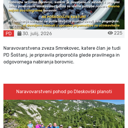
225
PD
30. julij, 2026
Naravovarstvena zveza Smrekovec, katere član je tudi 
PD Šoštanj, je pripravila priporočila glede pravilnega in 
odgovornega nabiranja borovnic.
Naravovarstveni pohod po Dleskovški planoti