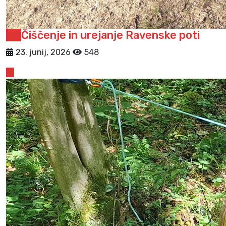
PD
Čiščenje in urejanje Ravenske poti
23. junij, 2026
548