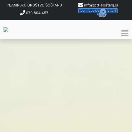
PLANINSKO DRUŠTVO ŠOŠTANJ
info@pd-sostanj.si
070 804 457