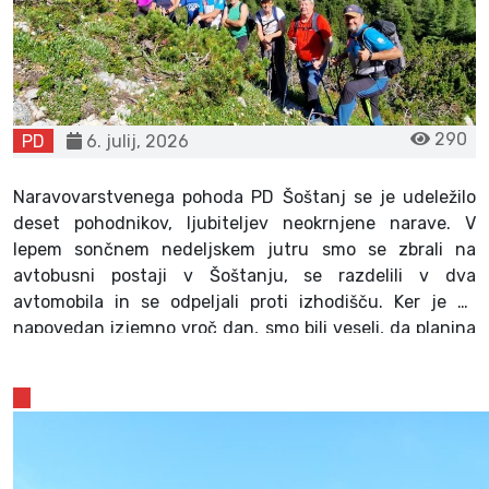
290
PD
6. julij, 2026
Naravovarstvenega pohoda PD Šoštanj se je udeležilo 
deset pohodnikov, ljubiteljev neokrnjene narave. V 
lepem sončnem nedeljskem jutru smo se zbrali na 
avtobusni postaji v Šoštanju, se razdelili v dva 
avtomobila in se odpeljali proti izhodišču. Ker je bil 
napovedan izjemno vroč dan, smo bili veseli, da planina 
Ravne leži dovolj visoko, da so bile temperature nekoliko 
prijetnejše kot v dolini. Planina se nahaja na približno 
1.500 metrih nadmorske višine in je del Kamniško-
Savinjskih Alp.