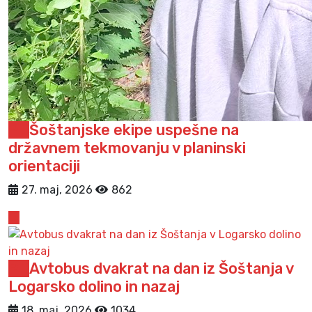
PD
Šoštanjske ekipe uspešne na
državnem tekmovanju v planinski
orientaciji
27. maj, 2026
862
PD
Avtobus dvakrat na dan iz Šoštanja v
Logarsko dolino in nazaj
18. maj, 2026
1034