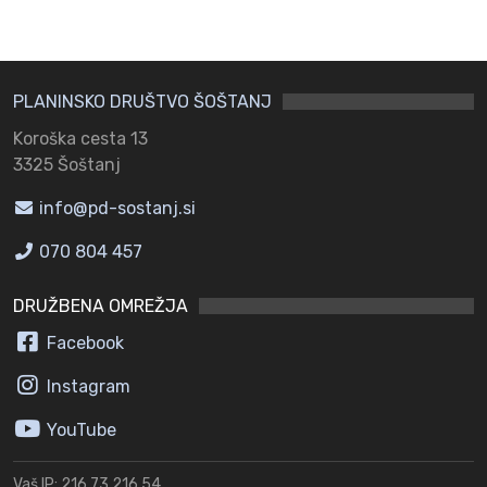
PLANINSKO DRUŠTVO ŠOŠTANJ
Koroška cesta 13
3325 Šoštanj
info@pd-sostanj.si
070 804 457
DRUŽBENA OMREŽJA
Facebook
Instagram
YouTube
Vaš IP: 216.73.216.54