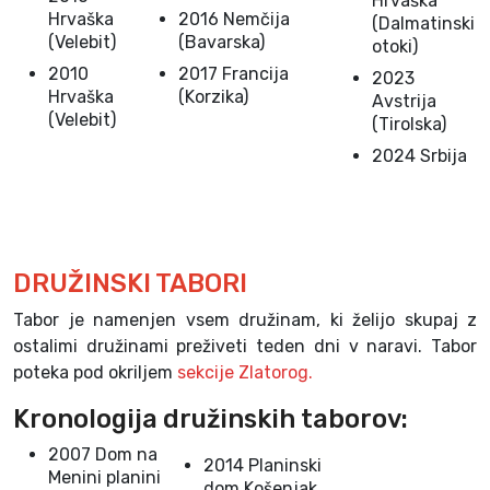
Hrvaška
Hrvaška
2016 Nemčija
(Dalmatinski
(Velebit)
(Bavarska)
otoki)
2010
2017 Francija
2023
Hrvaška
(Korzika)
Avstrija
(Velebit)
(Tirolska)
2024 Srbija
DRUŽINSKI TABORI
Tabor je namenjen vsem družinam, ki želijo skupaj z
ostalimi družinami preživeti teden dni v naravi. Tabor
poteka pod okriljem
sekcije Zlatorog.
Kronologija družinskih taborov:
2007 Dom na
2014 Planinski
Menini planini
dom Košenjak