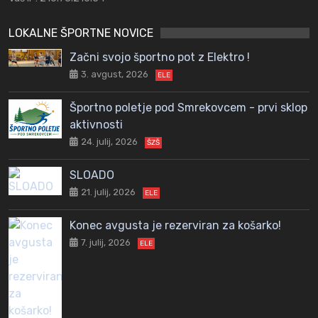
LOKALNE ŠPORTNE NOVICE
Začni svojo športno pot z Elektro !
3. avgust, 2026
ELE
Športno poletje pod Smrekovcem - prvi sklop
aktivnosti
24. julij, 2026
ŠZŠ
SLOADO
21. julij, 2026
ELE
Konec avgusta je rezerviran za košarko!
7. julij, 2026
ELE