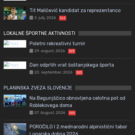
Tit Maličevič kandidat za reprezentanco
3. julij, 2026
ELE
LOKALNE ŠPORTNE AKTIVNOSTI
Poletni rekreativni turnir
29. avgust, 2026
ŠZŠ
Dan odprtih vrat šoštanjskega športa
23. september, 2026
ŠZŠ
PLANINSKA ZVEZA SLOVENIJE
Na Begunjščico obnovljena celotna pot od
Roblekovega doma
07. August, 2026
PZS
POROČILO I 2.mednarodni alpinistični tabor
Logarska dolina 2026