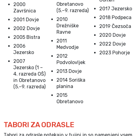
Obretanovo
2000
2017 Jezersko
(5.–9. razreda)
Završnica
2018 Podpeca
2010
2001 Dovje
Drežniške
2019 Čezsoča
2002 Dovje
Ravne
2020 Dovje
2005 Bistra
2011
2022 Dovje
2006
Medvodje
Jezersko
2023 Pohorje
2012
2007
Podvolovljek
Jezersko (1 –
2013 Dovje
4. razreda OŠ)
2014 Soriška
in Obretanovo
planina
(5.–9. razreda)
2015
Obretanovo
TABORI ZA ODRASLE
Tabori za odrasle potekajo v tujini in so namenjeni vsem