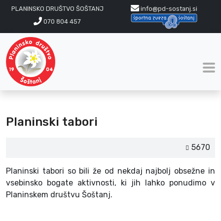
PLANINSKO DRUŠTVO ŠOŠTANJ
info@pd-sostanj.si
070 804 457
Planinski tabori
5670
Planinski tabori so bili že od nekdaj najbolj obsežne in
vsebinsko bogate aktivnosti, ki jih lahko ponudimo v
Planinskem društvu Šoštanj.