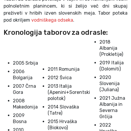
polnoletnim planincem, ki si želijo več dni skupaj
preživeti v hribih izven slovenskih meja. Tabor poteka
pod okriljem
vodniškega odseka
.
Kronologija taborov za odrasle:
2018
Albanija
(Prokletije)
2019 Italija
2005 Srbija
(Dolomiti)
2011 Romunija
2006
2020
Bolgarija
2012 Švica
Slovenija
2007 Črna
2013 Italija
(Juliana)
Gora
(Apenini+Sorentski
2021 Južna
polotok)
2008
Albanija in
Makedonija
2014 Slovaška
Severna
(Tatre)
2009
Grčija
Bosna
2015 Hrvaška
2022
(Biokovo)
2010