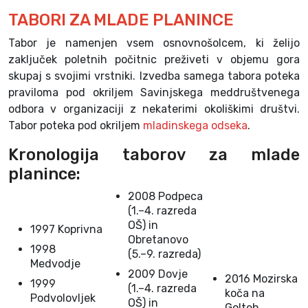
TABORI ZA MLADE PLANINCE
Tabor je namenjen vsem osnovnošolcem, ki želijo
zaključek poletnih počitnic preživeti v objemu gora
skupaj s svojimi vrstniki. Izvedba samega tabora poteka
praviloma pod okriljem Savinjskega meddruštvenega
odbora v organizaciji z nekaterimi okoliškimi društvi.
Tabor poteka pod okriljem
mladinskega odseka
.
Kronologija taborov za mlade
planince:
2008 Podpeca
(1.–4. razreda
OŠ) in
1997 Koprivna
Obretanovo
1998
(5.–9. razreda)
Medvodje
2009 Dovje
2016 Mozirska
1999
(1.–4. razreda
koča na
Podvolovljek
OŠ) in
Golteh