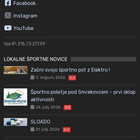
Facebook
Instagram
YouTube
Vaš IP: 216.73.217.99
LOKALNE ŠPORTNE NOVICE
Začni svojo športno pot z Elektro !
3. avgust, 2026
ELE
Športno poletje pod Smrekovcem - prvi sklop
aktivnosti
24. julij, 2026
ŠZŠ
SLOADO
21. julij, 2026
ELE