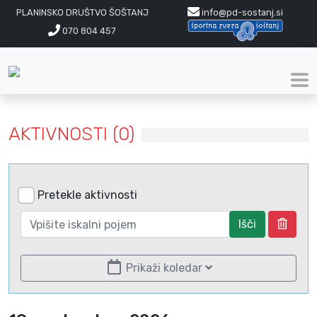
PLANINSKO DRUŠTVO ŠOŠTANJ
info@pd-sostanj.si
070 804 457
AKTIVNOSTI (0)
Pretekle aktivnosti
Išči
Prikaži koledar