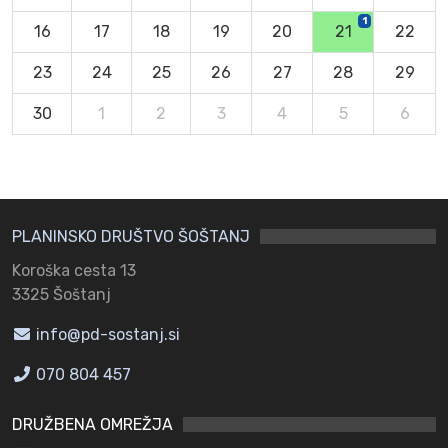
1
16
17
18
19
20
21
22
23
24
25
26
27
28
29
30
1
2
3
4
5
6
PLANINSKO DRUŠTVO ŠOŠTANJ
Koroška cesta 13
3325 Šoštanj
info@pd-sostanj.si
070 804 457
DRUŽBENA OMREŽJA