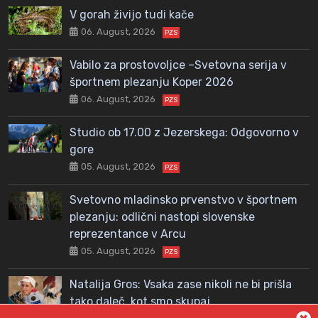
V gorah živijo tudi kače
06. August, 2026
PZS
Vabilo za prostovoljce –Svetovna serija v
športnem plezanju Koper 2026
06. August, 2026
PZS
Studio ob 17.00 z Jezerskega: Odgovorno v
gore
05. August, 2026
PZS
Svetovno mladinsko prvenstvo v športnem
plezanju: odlični nastopi slovenske
reprezentance v Arcu
05. August, 2026
PZS
Natalija Gros: Vsaka zase nikoli ne bi prišla
tako daleč, kot smo skupaj