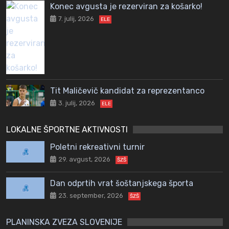
Konec avgusta je rezerviran za košarko!
7. julij, 2026
ELE
Tit Maličevič kandidat za reprezentanco
3. julij, 2026
ELE
LOKALNE ŠPORTNE AKTIVNOSTI
Poletni rekreativni turnir
29. avgust, 2026
ŠZŠ
Dan odprtih vrat šoštanjskega športa
23. september, 2026
ŠZŠ
PLANINSKA ZVEZA SLOVENIJE