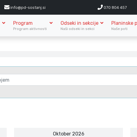
info@pd-sostanj.si
070 804 457
Program
Odseki in sekcije
Planinske p
S
Program aktivnosti
Naši odseki in sekci
Naše poti
Oktober 2026