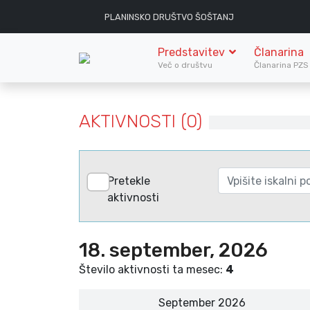
PLANINSKO DRUŠTVO ŠOŠTANJ
Predstavitev
Članarina
Več o društvu
Članarina PZ
AKTIVNOSTI (0)
Pretekle
aktivnosti
18. september, 2026
Število aktivnosti ta mesec:
4
September 2026