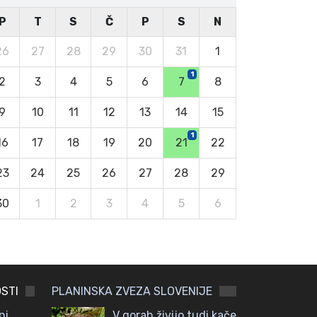
P
T
S
Č
P
S
N
26
27
28
29
30
31
1
1
2
3
4
5
6
7
8
9
10
11
12
13
14
15
1
16
17
18
19
20
21
22
23
24
25
26
27
28
29
30
1
2
3
4
5
6
STI
PLANINSKA ZVEZA SLOVENIJE
ni
V gorah živijo tudi kače