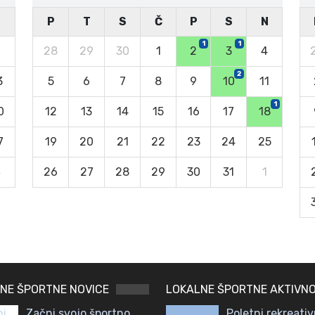
N
P
T
S
Č
P
S
N
1
1
6
28
29
30
1
2
3
4
2
3
5
6
7
8
9
10
11
1
0
12
13
14
15
16
17
18
7
19
20
21
22
23
24
25
4
26
27
28
29
30
31
1
NE ŠPORTNE NOVICE
LOKALNE ŠPORTNE AKTIVNO
Začni svojo športno
Poletni rekreativ