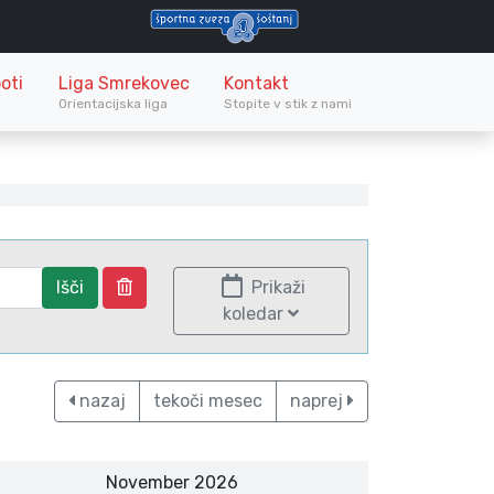
oti
Liga Smrekovec
Kontakt
Orientacijska liga
Stopite v stik z nami
Išči
Prikaži
koledar
nazaj
tekoči mesec
naprej
November 2026