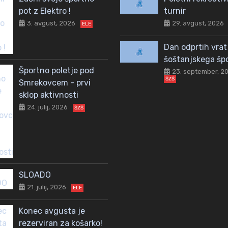
pot z Elektro !
turnir
3. avgust, 2026
29. avgust, 2026
ELE
Dan odprtih vrat
šoštanjskega šp
Športno poletje pod
23. september, 2
ŠZŠ
Smrekovcem - prvi
sklop aktivnosti
24. julij, 2026
ŠZŠ
SLOADO
21. julij, 2026
ELE
Konec avgusta je
rezerviran za košarko!