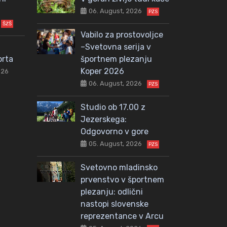
06. August, 2026
PZS
ŠZŠ
Vabilo za prostovoljce
–Svetovna serija v
orta
športnem plezanju
Koper 2026
026
06. August, 2026
PZS
Studio ob 17.00 z
Jezerskega:
Odgovorno v gore
05. August, 2026
PZS
Svetovno mladinsko
prvenstvo v športnem
plezanju: odlični
nastopi slovenske
reprezentance v Arcu