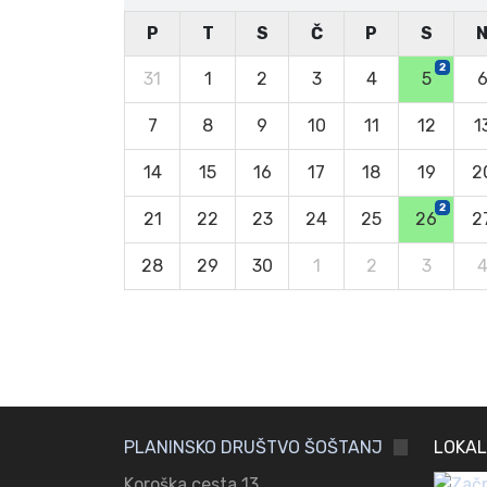
P
T
S
Č
P
S
2
31
1
2
3
4
5
7
8
9
10
11
12
1
14
15
16
17
18
19
2
2
21
22
23
24
25
26
2
28
29
30
1
2
3
PLANINSKO DRUŠTVO ŠOŠTANJ
LOKAL
Koroška cesta 13