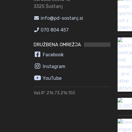
3325 Šoštanj
info@pd-sostanj.si
070 804 457
DRUŽBENA OMREŽJA
Facebook
Instagram
YouTube
Vaš IP: 216.73.216.150