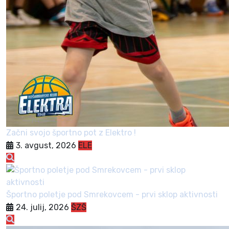
Začni svojo športno pot z Elektro !
3. avgust, 2026
ELE
Športno poletje pod Smrekovcem - prvi sklop aktivnosti
24. julij, 2026
ŠZŠ