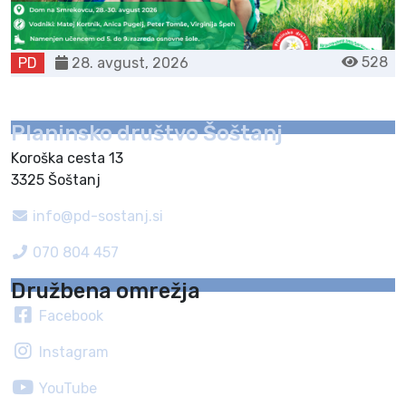
528
PD
28. avgust, 2026
Planinsko društvo Šoštanj
Koroška cesta 13
3325 Šoštanj
info@pd-sostanj.si
070 804 457
Družbena omrežja
Facebook
Instagram
YouTube