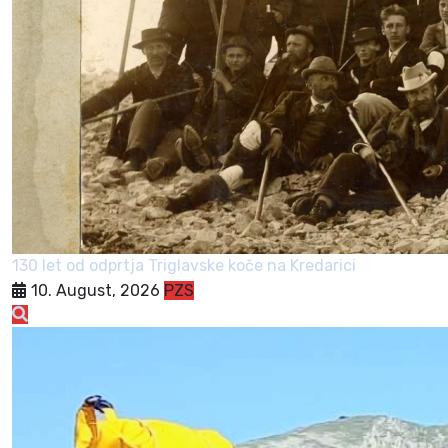
130 let od odprtja Triglavske koče na Kredarici
10. August, 2026
PZS