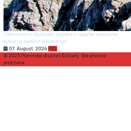
Planinstvo in alpinizem vpisana v register nesnovne
kulturne dediščine Slovenije
07. August, 2026
PZS
© 2023 Planinsko društvo Šoštanj. Vse pravice
pridržane.