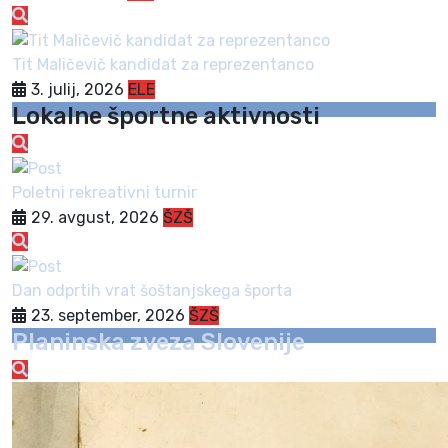
Tit Maličevič kandidat za reprezentanco
3. julij, 2026
ELE
Lokalne športne aktivnosti
Poletni rekreativni turnir
29. avgust, 2026
ŠZŠ
Dan odprtih vrat šoštanjskega športa
23. september, 2026
ŠZŠ
Planinska zveza Slovenije