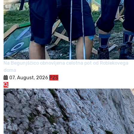
Na Begunjščico obnovljena celotna pot od Roblekovega
doma
07. August, 2026
PZS