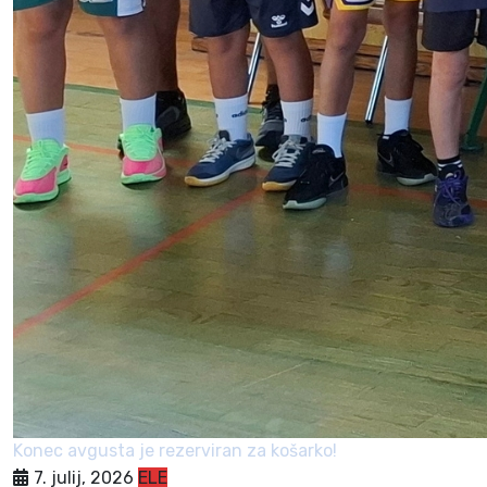
Konec avgusta je rezerviran za košarko!
7. julij, 2026
ELE