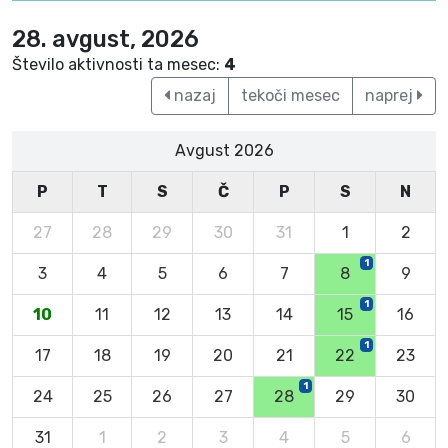
28. avgust, 2026
Število aktivnosti ta mesec:
4
nazaj
tekoči mesec
naprej
Avgust 2026
P
T
S
Č
P
S
N
27
28
29
30
31
1
2
1
3
4
5
6
7
8
9
1
10
11
12
13
14
15
16
1
17
18
19
20
21
22
23
1
24
25
26
27
28
29
30
31
1
2
3
4
5
6