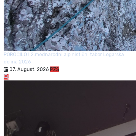
POROČILO I 2.mednarodni alpinistični tabor Logarska
dolina 2026
07. August, 2026
PZS