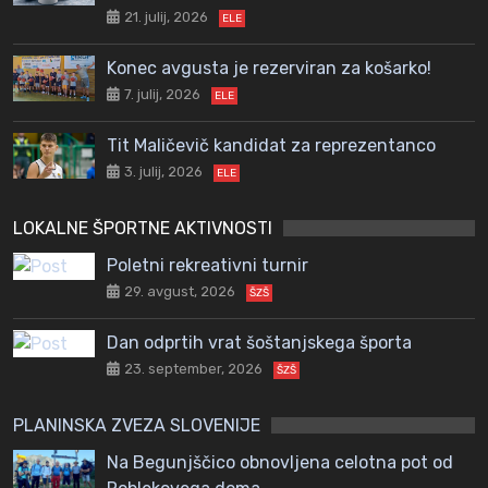
21. julij, 2026
ELE
Konec avgusta je rezerviran za košarko!
7. julij, 2026
ELE
Tit Maličevič kandidat za reprezentanco
3. julij, 2026
ELE
LOKALNE ŠPORTNE AKTIVNOSTI
Poletni rekreativni turnir
29. avgust, 2026
ŠZŠ
Dan odprtih vrat šoštanjskega športa
23. september, 2026
ŠZŠ
PLANINSKA ZVEZA SLOVENIJE
Na Begunjščico obnovljena celotna pot od