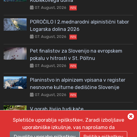
Roblekovega doma
07. August, 2026
PZS
POROČILO I 2.mednarodni alpinistični tabor
Logarska dolina 2026
07. August, 2026
PZS
Pet finalistov za Slovenijo na evropskem
pokalu v hitrosti v St. Pöltnu
07. August, 2026
PZS
Planinstvo in alpinizem vpisana v register
nesnovne kulturne dediščine Slovenije
07. August, 2026
PZS
V gorah živijo tudi kače
06. August, 2026
PZS
Spletišče uporablja »piškotke«. Zaradi izboljšave
uporabniške izkušnje, vas naprošamo da
Dovolite uporabo piškotkov
Politika piškotkov