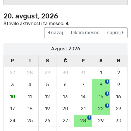
20. avgust, 2026
Število aktivnosti ta mesec:
4
nazaj
tekoči mesec
naprej
Avgust 2026
P
T
S
Č
P
S
N
27
28
29
30
31
1
2
1
3
4
5
6
7
8
9
1
10
11
12
13
14
15
16
1
17
18
19
20
21
22
23
1
24
25
26
27
28
29
30