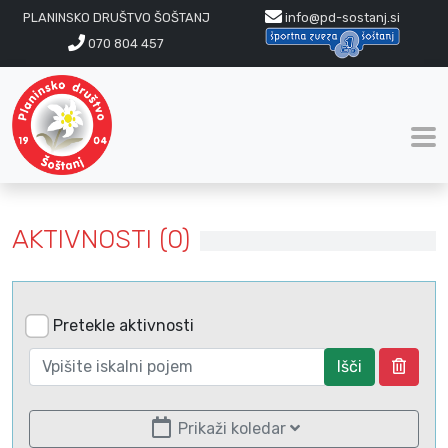
PLANINSKO DRUŠTVO ŠOŠTANJ
info@pd-sostanj.si
070 804 457
AKTIVNOSTI (0)
Pretekle aktivnosti
Išči
Prikaži koledar