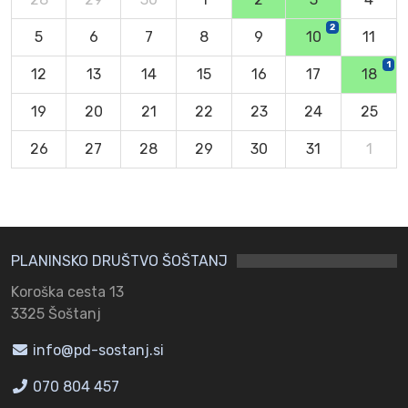
2
5
6
7
8
9
10
11
1
12
13
14
15
16
17
18
19
20
21
22
23
24
25
26
27
28
29
30
31
1
PLANINSKO DRUŠTVO ŠOŠTANJ
Koroška cesta 13
3325 Šoštanj
info@pd-sostanj.si
070 804 457