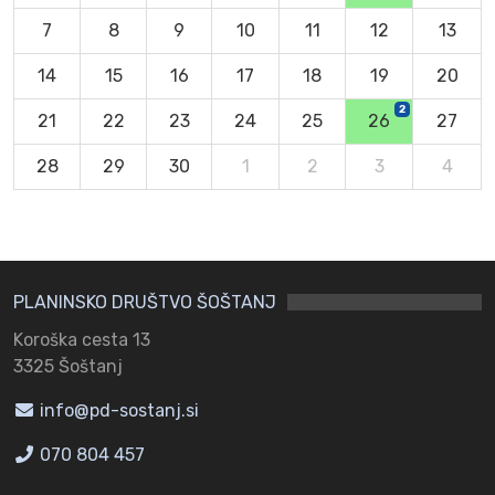
7
8
9
10
11
12
13
14
15
16
17
18
19
20
2
21
22
23
24
25
26
27
28
29
30
1
2
3
4
PLANINSKO DRUŠTVO ŠOŠTANJ
Koroška cesta 13
3325 Šoštanj
info@pd-sostanj.si
070 804 457