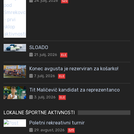
24. julij, 2026
ŠZŠ
SLOADO
21. julij, 2026
ELE
Konec avgusta je rezerviran za košarko!
7. julij, 2026
ELE
Tit Maličevič kandidat za reprezentanco
3. julij, 2026
ELE
LOKALNE ŠPORTNE AKTIVNOSTI
Poletni rekreativni turnir
29. avgust, 2026
ŠZŠ