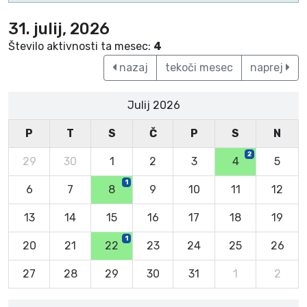
31. julij, 2026
Število aktivnosti ta mesec:
4
nazaj
tekoči mesec
naprej
Julij 2026
P
T
S
Č
P
S
N
2
29
30
1
2
3
4
5
1
6
7
8
9
10
11
12
13
14
15
16
17
18
19
1
20
21
22
23
24
25
26
27
28
29
30
31
1
2