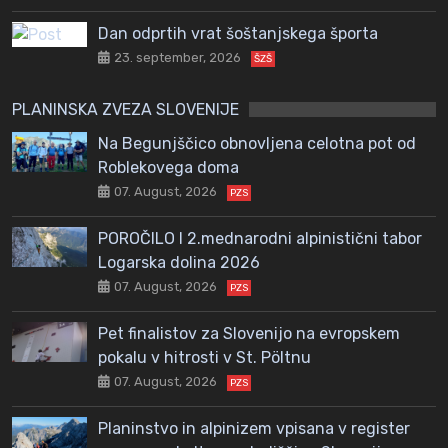
Dan odprtih vrat šoštanjskega športa
23. september, 2026
ŠZŠ
PLANINSKA ZVEZA SLOVENIJE
Na Begunjščico obnovljena celotna pot od
Roblekovega doma
07. August, 2026
PZS
POROČILO I 2.mednarodni alpinistični tabor
Logarska dolina 2026
07. August, 2026
PZS
Pet finalistov za Slovenijo na evropskem
pokalu v hitrosti v St. Pöltnu
07. August, 2026
PZS
Planinstvo in alpinizem vpisana v register