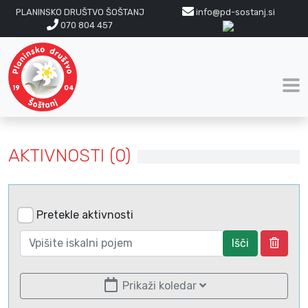
PLANINSKO DRUŠTVO ŠOŠTANJ
info@pd-sostanj.si
070 804 457
AKTIVNOSTI (0)
Pretekle aktivnosti
Išči
Prikaži koledar