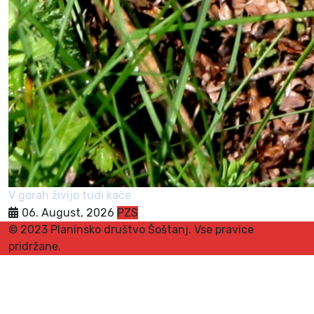
V gorah živijo tudi kače
06. August, 2026
PZS
© 2023 Planinsko društvo Šoštanj. Vse pravice
pridržane.