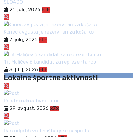
SLOADO
21. julij, 2026
ELE
Konec avgusta je rezerviran za košarko!
7. julij, 2026
ELE
Tit Maličevič kandidat za reprezentanco
3. julij, 2026
ELE
Lokalne športne aktivnosti
Poletni rekreativni turnir
29. avgust, 2026
ŠZŠ
Dan odprtih vrat šoštanjskega športa