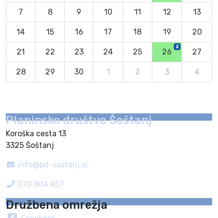
7
8
9
10
11
12
13
14
15
16
17
18
19
20
2
21
22
23
24
25
26
27
28
29
30
1
2
3
4
Planinsko društvo Šoštanj
Koroška cesta 13
3325 Šoštanj
info@pd-sostanj.si
070 804 457
Družbena omrežja