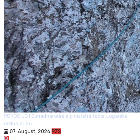
POROČILO I 2.mednarodni alpinistični tabor Logarska
dolina 2026
07. August, 2026
PZS