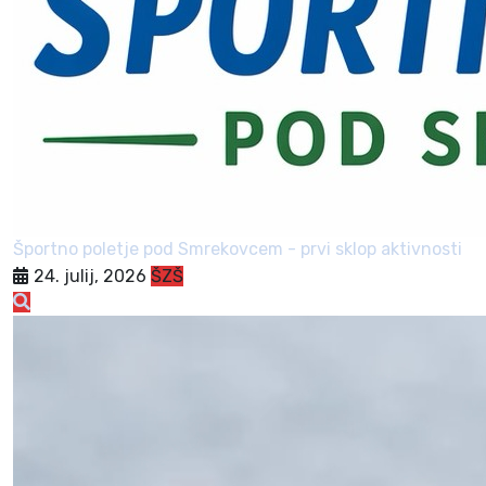
Športno poletje pod Smrekovcem - prvi sklop aktivnosti
24. julij, 2026
ŠZŠ