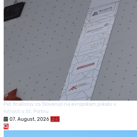
Pet finalistov za Slovenijo na evropskem pokalu v
hitrosti v St. Pöltnu
07. August, 2026
PZS