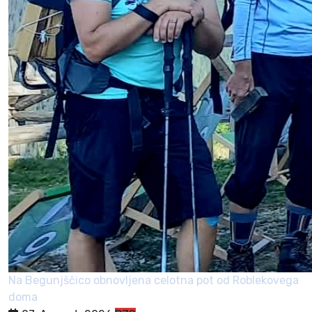
Na Begunjščico obnovljena celotna pot od Roblekovega
doma