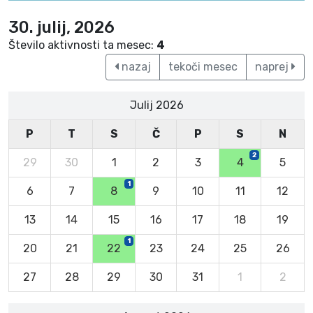
30. julij, 2026
Število aktivnosti ta mesec:
4
nazaj
tekoči mesec
naprej
Julij 2026
P
T
S
Č
P
S
N
2
29
30
1
2
3
4
5
1
6
7
8
9
10
11
12
13
14
15
16
17
18
19
1
20
21
22
23
24
25
26
27
28
29
30
31
1
2