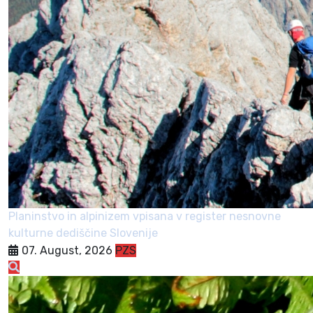
Planinstvo in alpinizem vpisana v register nesnovne
kulturne dediščine Slovenije
07. August, 2026
PZS