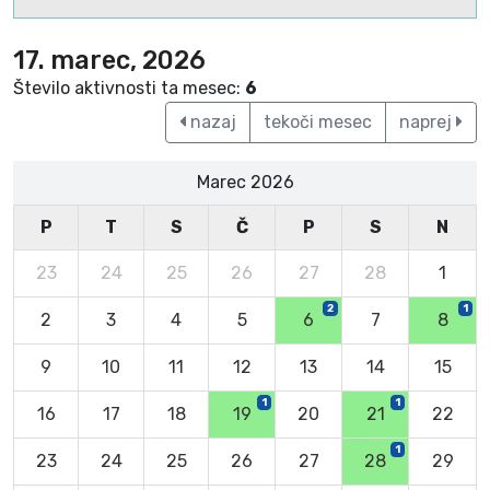
17. marec, 2026
Število aktivnosti ta mesec:
6
nazaj
tekoči mesec
naprej
Marec 2026
P
T
S
Č
P
S
N
23
24
25
26
27
28
1
2
1
2
3
4
5
6
7
8
9
10
11
12
13
14
15
1
1
16
17
18
19
20
21
22
1
23
24
25
26
27
28
29