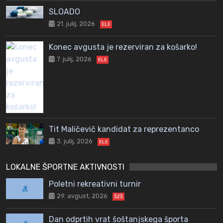
SLOADO
21. julij, 2026
ELE
Konec avgusta je rezerviran za košarko!
7. julij, 2026
ELE
Tit Maličevič kandidat za reprezentanco
3. julij, 2026
ELE
LOKALNE ŠPORTNE AKTIVNOSTI
Poletni rekreativni turnir
29. avgust, 2026
ŠZŠ
Dan odprtih vrat šoštanjskega športa