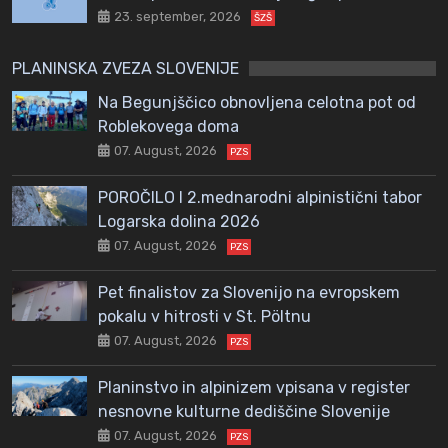
23. september, 2026
ŠZŠ
PLANINSKA ZVEZA SLOVENIJE
Na Begunjščico obnovljena celotna pot od
Roblekovega doma
07. August, 2026
PZS
POROČILO I 2.mednarodni alpinistični tabor
Logarska dolina 2026
07. August, 2026
PZS
Pet finalistov za Slovenijo na evropskem
pokalu v hitrosti v St. Pöltnu
07. August, 2026
PZS
Planinstvo in alpinizem vpisana v register
nesnovne kulturne dediščine Slovenije
07. August, 2026
PZS