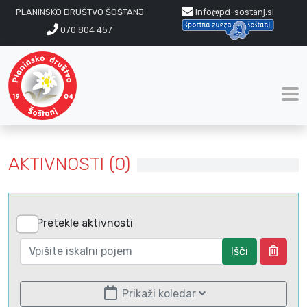
PLANINSKO DRUŠTVO ŠOŠTANJ
info@pd-sostanj.si
070 804 457
AKTIVNOSTI (0)
Pretekle aktivnosti
Išči
Prikaži koledar