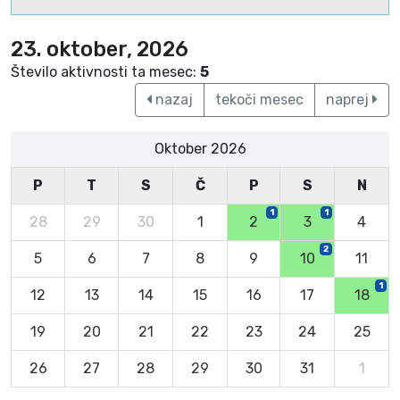
23. oktober, 2026
Število aktivnosti ta mesec:
5
nazaj
tekoči mesec
naprej
Oktober 2026
P
T
S
Č
P
S
N
1
1
28
29
30
1
2
3
4
2
5
6
7
8
9
10
11
1
12
13
14
15
16
17
18
19
20
21
22
23
24
25
26
27
28
29
30
31
1