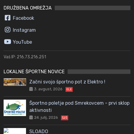
DRUŽBENA OMREŽJA
Facebook
Instagram
YouTube
Vaš IP: 216.73.216.251
LOKALNE ŠPORTNE NOVICE
Začni svojo športno pot z Elektro !
3. avgust, 2026
ELE
Športno poletje pod Smrekovcem - prvi sklop
aktivnosti
24. julij, 2026
ŠZŠ
SLOADO