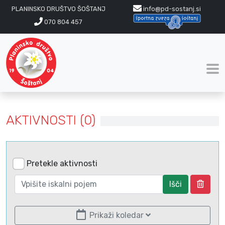
PLANINSKO DRUŠTVO ŠOŠTANJ
info@pd-sostanj.si
070 804 457
AKTIVNOSTI (0)
Pretekle aktivnosti
Išči
Prikaži koledar