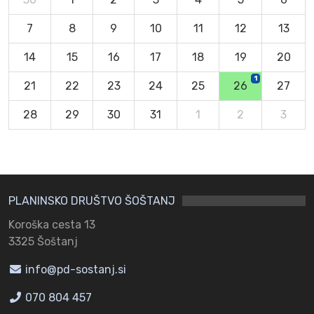
7
8
9
10
11
12
13
14
15
16
17
18
19
20
1
21
22
23
24
25
26
27
28
29
30
31
1
2
3
PLANINSKO DRUŠTVO ŠOŠTANJ
Koroška cesta 13
3325 Šoštanj
info@pd-sostanj.si
070 804 457