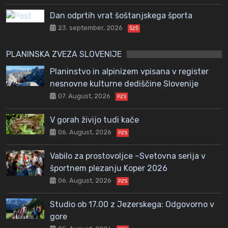
Dan odprtih vrat šoštanjskega športa
23. september, 2026
ŠZŠ
PLANINSKA ZVEZA SLOVENIJE
Planinstvo in alpinizem vpisana v register
nesnovne kulturne dediščine Slovenije
07. August, 2026
PZS
V gorah živijo tudi kače
06. August, 2026
PZS
Vabilo za prostovoljce –Svetovna serija v
športnem plezanju Koper 2026
06. August, 2026
PZS
Studio ob 17.00 z Jezerskega: Odgovorno v
gore