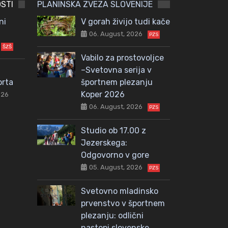
STI
PLANINSKA ZVEZA SLOVENIJE
ni
V gorah živijo tudi kače
06. August, 2026
PZS
ŠZŠ
Vabilo za prostovoljce
–Svetovna serija v
orta
športnem plezanju
Koper 2026
026
06. August, 2026
PZS
Studio ob 17.00 z
Jezerskega:
Odgovorno v gore
05. August, 2026
PZS
Svetovno mladinsko
prvenstvo v športnem
plezanju: odlični
nastopi slovenske