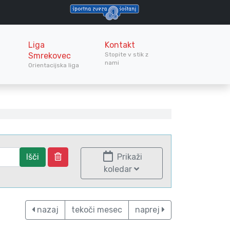
Liga
Kontakt
Smrekovec
Stopite v stik z
nami
Orientacijska liga
Išči
Prikaži
koledar
nazaj
tekoči mesec
naprej