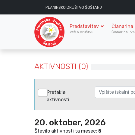
PLANINSKO DRUŠTVO ŠOŠTANJ
Predstavitev
Članarina
Več o društvu
Članarina PZ
AKTIVNOSTI (0)
Pretekle
aktivnosti
20. oktober, 2026
Število aktivnosti ta mesec:
5