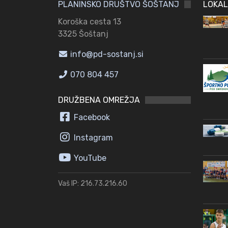
PLANINSKO DRUŠTVO ŠOŠTANJ
LOKAL
Koroška cesta 13
3325 Šoštanj
info@pd-sostanj.si
070 804 457
DRUŽBENA OMREŽJA
Facebook
Instagram
YouTube
Vaš IP: 216.73.216.60