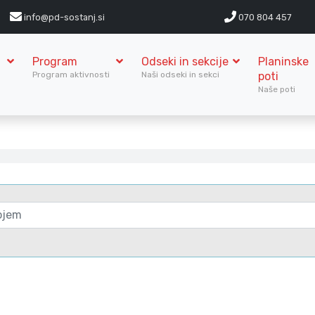
info@pd-sostanj.si
070 804 457
Program
Odseki in sekcije
Planinske
S
Program aktivnosti
Naši odseki in sekci
poti
Naše poti