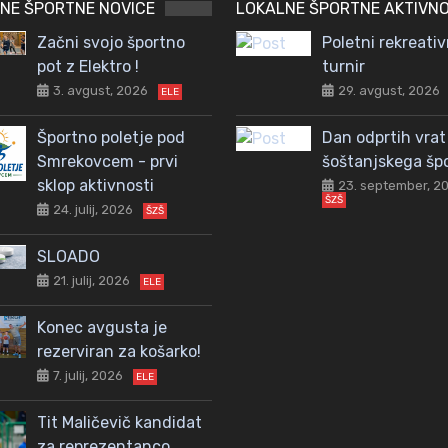
NE ŠPORTNE NOVICE
LOKALNE ŠPORTNE AKTIVNO
Začni svojo športno
Poletni rekreativ
pot z Elektro !
turnir
3. avgust, 2026
29. avgust, 2026
ELE
Športno poletje pod
Dan odprtih vrat
Smrekovcem - prvi
šoštanjskega šp
sklop aktivnosti
23. september, 2
ŠZŠ
24. julij, 2026
ŠZŠ
SLOADO
21. julij, 2026
ELE
Konec avgusta je
rezerviran za košarko!
7. julij, 2026
ELE
Tit Maličevič kandidat
za reprezentanco