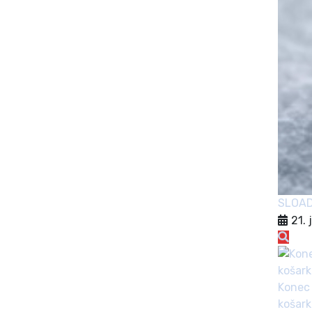
SLOA
21. 
Konec 
košark