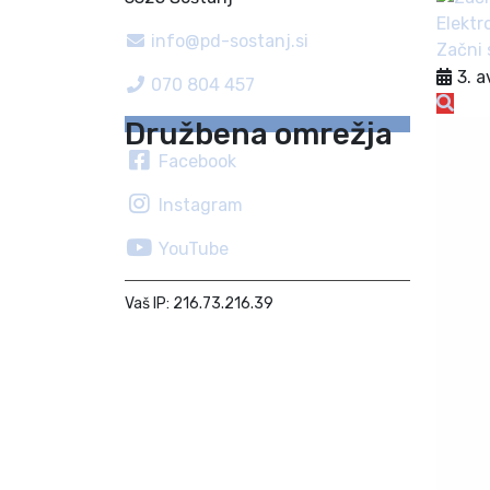
info@pd-sostanj.si
Začni 
3. 
070 804 457
Družbena omrežja
Facebook
Instagram
YouTube
Vaš IP: 216.73.216.39