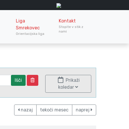
Liga
Kontakt
Stopite v stik z
Smrekovec
nami
Orientacijska liga
Išči
Prikaži
koledar
nazaj
tekoči mesec
naprej