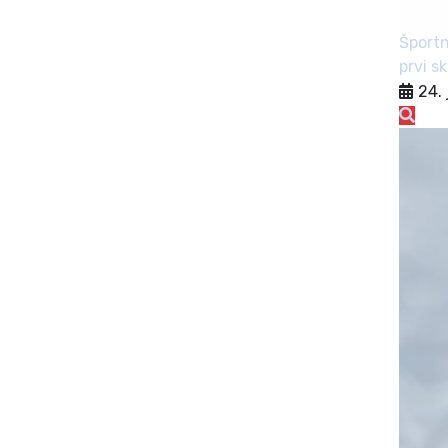
Športn
prvi s
24. 