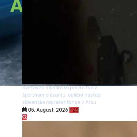
Svetovno mladinsko prvenstvo v
športnem plezanju: odlični nastopi
slovenske reprezentance v Arcu
05. August, 2026
PZS