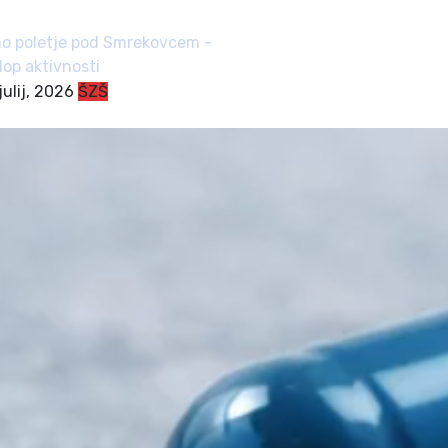
o poletje pod Smrekovcem -
klop aktivnosti
julij, 2026
ŠZŠ