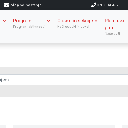
info@pd-sostanj.si
070 804 457
Program
Odseki in sekcije
Planinske
S
Program aktivnosti
Naši odseki in sekci
poti
Naše poti