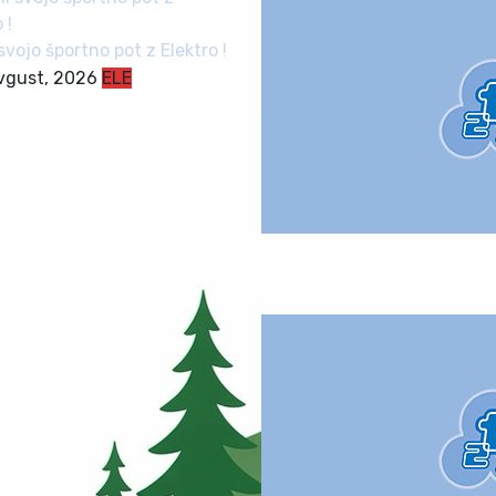
svojo športno pot z Elektro !
avgust, 2026
ELE
Poletni rekreativni turnir
29. avgust, 2026
ŠZŠ