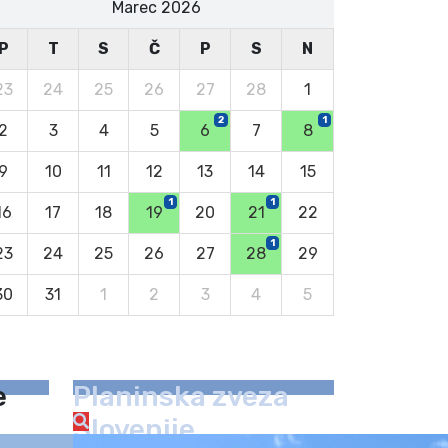
Marec 2026
P
T
S
Č
P
S
N
23
24
25
26
27
28
1
2
1
2
3
4
5
6
7
8
9
10
11
12
13
14
15
1
1
16
17
18
19
20
21
22
1
23
24
25
26
27
28
29
30
31
1
2
3
4
5
e
Planinska zveza
Slovenije