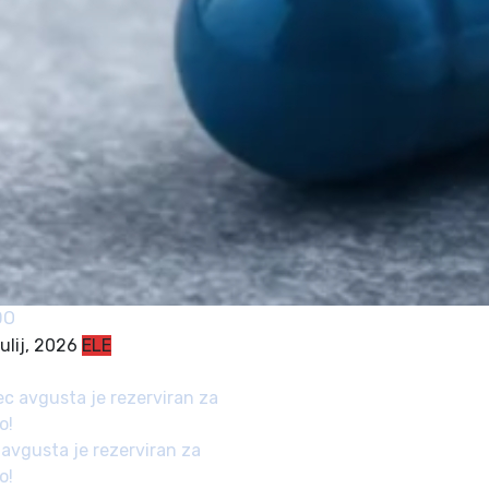
DO
julij, 2026
ELE
avgusta je rezerviran za
o!