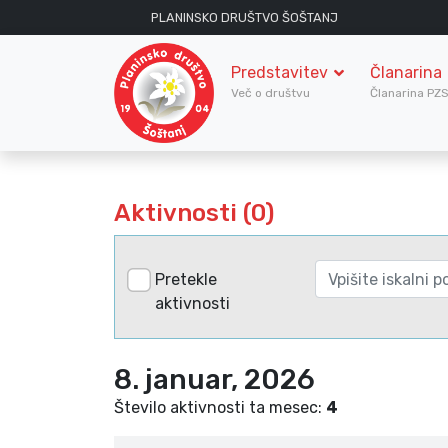
PLANINSKO DRUŠTVO ŠOŠTANJ
Predstavitev
Članarina
Več o društvu
Članarina PZ
Aktivnosti (0)
Pretekle
aktivnosti
8. januar, 2026
Število aktivnosti ta mesec:
4