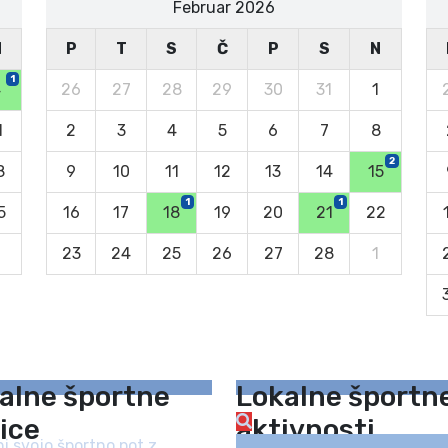
Februar 2026
N
P
T
S
Č
P
S
N
1
4
26
27
28
29
30
31
1
1
2
3
4
5
6
7
8
2
8
9
10
11
12
13
14
15
1
1
5
16
17
18
19
20
21
22
23
24
25
26
27
28
1
alne športne
Lokalne športn
ice
aktivnosti