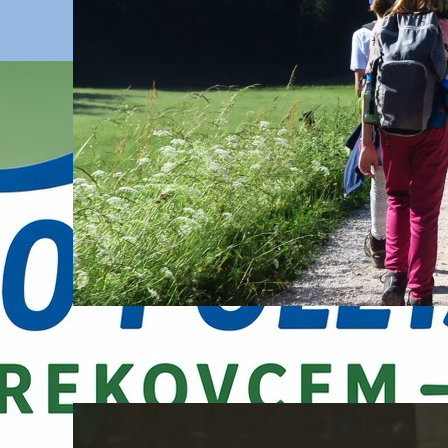
ega
Studio ob 17.00 z Jezerskega:
Odgovorno v gore
05. August, 2026
PZS