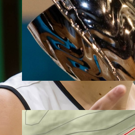
Natalija Gros: Vsaka zase nikoli ne
bi prišla tako daleč, kot smo skupaj
04. August, 2026
PZS