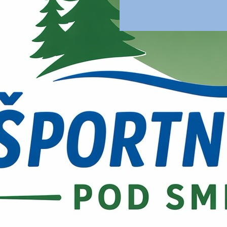
Dan odprtih vrat šoštanjsk
športa
23. september, 2026
ŠZŠ