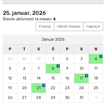
25. januar, 2026
Število aktivnosti ta mesec:
4
nazaj
tekoči mesec
naprej
Januar 2026
P
T
S
Č
P
S
N
1
29
30
31
1
2
3
4
1
5
6
7
8
9
10
11
1
12
13
14
15
16
17
18
1
19
20
21
22
23
24
25
26
27
28
29
30
31
1