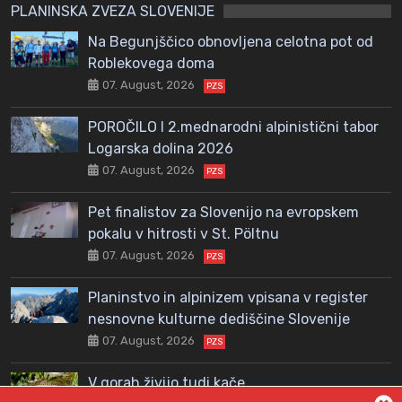
PLANINSKA ZVEZA SLOVENIJE
Na Begunjščico obnovljena celotna pot od
Roblekovega doma
07. August, 2026
PZS
POROČILO I 2.mednarodni alpinistični tabor
Logarska dolina 2026
07. August, 2026
PZS
Pet finalistov za Slovenijo na evropskem
pokalu v hitrosti v St. Pöltnu
07. August, 2026
PZS
Planinstvo in alpinizem vpisana v register
nesnovne kulturne dediščine Slovenije
07. August, 2026
PZS
V gorah živijo tudi kače