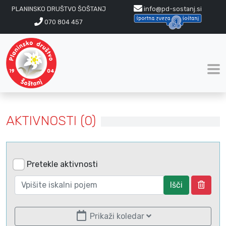
PLANINSKO DRUŠTVO ŠOŠTANJ
info@pd-sostanj.si
070 804 457
AKTIVNOSTI (0)
Pretekle aktivnosti
Išči
Prikaži koledar