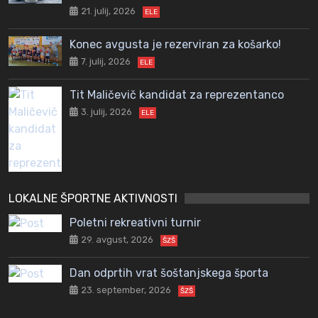
21. julij, 2026
ELE
Konec avgusta je rezerviran za košarko!
7. julij, 2026
ELE
Tit Maličevič kandidat za reprezentanco
3. julij, 2026
ELE
LOKALNE ŠPORTNE AKTIVNOSTI
Poletni rekreativni turnir
29. avgust, 2026
ŠZŠ
Dan odprtih vrat šoštanjskega športa
23. september, 2026
ŠZŠ