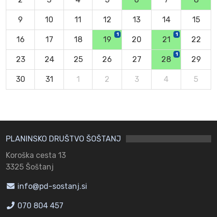
9
10
11
12
13
14
15
1
1
16
17
18
19
20
21
22
1
23
24
25
26
27
28
29
30
31
1
2
3
4
5
PLANINSKO DRUŠTVO ŠOŠTANJ
Koroška cesta 13
3325 Šoštanj
info@pd-sostanj.si
070 804 457