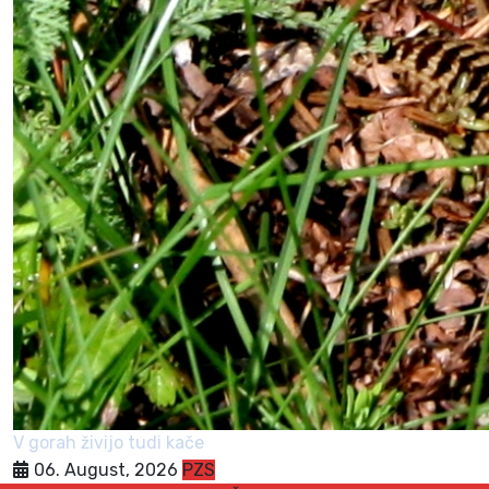
V gorah živijo tudi kače
06. August, 2026
PZS