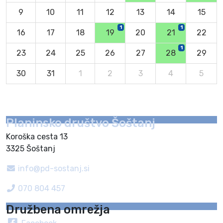
9
10
11
12
13
14
15
1
1
16
17
18
19
20
21
22
1
23
24
25
26
27
28
29
30
31
1
2
3
4
5
Planinsko društvo Šoštanj
Koroška cesta 13
3325 Šoštanj
info@pd-sostanj.si
070 804 457
Družbena omrežja