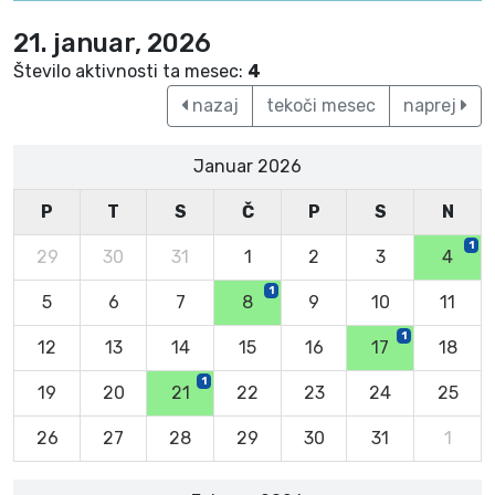
21. januar, 2026
Število aktivnosti ta mesec:
4
nazaj
tekoči mesec
naprej
Januar 2026
P
T
S
Č
P
S
N
1
29
30
31
1
2
3
4
1
5
6
7
8
9
10
11
1
12
13
14
15
16
17
18
1
19
20
21
22
23
24
25
26
27
28
29
30
31
1