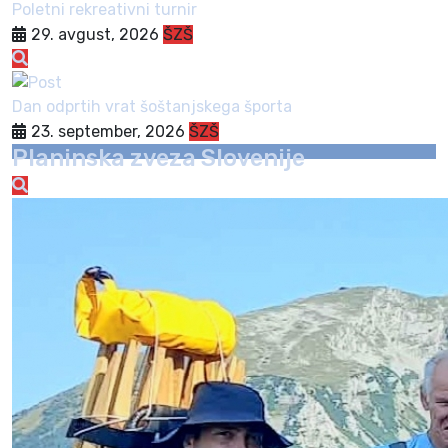
Poletni rekreativni turnir
29. avgust, 2026
ŠZŠ
Dan odprtih vrat šoštanjskega športa
23. september, 2026
ŠZŠ
Planinska zveza Slovenije