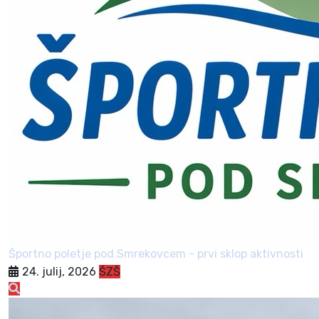
Športno poletje pod Smrekovcem - prvi sklop aktivnosti
24. julij, 2026
ŠZŠ