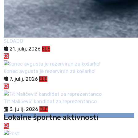
SLOADO
21. julij, 2026
ELE
Konec avgusta je rezerviran za košarko!
7. julij, 2026
ELE
Tit Maličevič kandidat za reprezentanco
3. julij, 2026
ELE
Lokalne športne aktivnosti