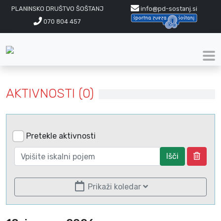
PLANINSKO DRUŠTVO ŠOŠTANJ
info@pd-sostanj.si
070 804 457
AKTIVNOSTI (0)
Pretekle aktivnosti
Išči
Prikaži koledar