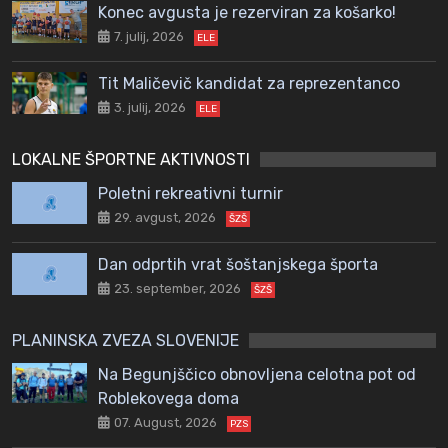
Konec avgusta je rezerviran za košarko!
7. julij, 2026
ELE
Tit Maličevič kandidat za reprezentanco
3. julij, 2026
ELE
LOKALNE ŠPORTNE AKTIVNOSTI
Poletni rekreativni turnir
29. avgust, 2026
ŠZŠ
Dan odprtih vrat šoštanjskega športa
23. september, 2026
ŠZŠ
PLANINSKA ZVEZA SLOVENIJE
Na Begunjščico obnovljena celotna pot od
Roblekovega doma
07. August, 2026
PZS