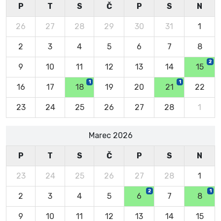
P
T
S
Č
P
S
N
26
27
28
29
30
31
1
2
3
4
5
6
7
8
2
9
10
11
12
13
14
15
1
1
16
17
18
19
20
21
22
23
24
25
26
27
28
1
Marec 2026
P
T
S
Č
P
S
N
23
24
25
26
27
28
1
2
1
2
3
4
5
6
7
8
9
10
11
12
13
14
15