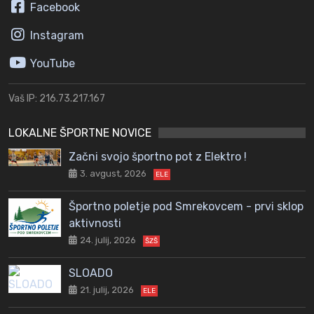
Facebook
Instagram
YouTube
Vaš IP: 216.73.217.167
LOKALNE ŠPORTNE NOVICE
Začni svojo športno pot z Elektro !
3. avgust, 2026
ELE
Športno poletje pod Smrekovcem - prvi sklop
aktivnosti
24. julij, 2026
ŠZŠ
SLOADO
21. julij, 2026
ELE