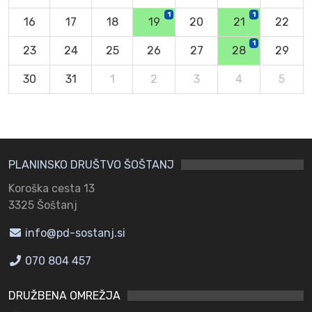
1
1
16
17
18
19
20
21
22
1
23
24
25
26
27
28
29
30
31
1
2
3
4
5
PLANINSKO DRUŠTVO ŠOŠTANJ
Koroška cesta 13
3325 Šoštanj
info@pd-sostanj.si
070 804 457
DRUŽBENA OMREŽJA