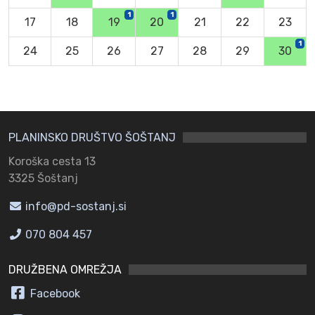
1
1
17
18
19
20
21
22
23
1
24
25
26
27
28
29
30
PLANINSKO DRUŠTVO ŠOŠTANJ
Koroška cesta 13
3325 Šoštanj
info@pd-sostanj.si
070 804 457
DRUŽBENA OMREŽJA
Facebook