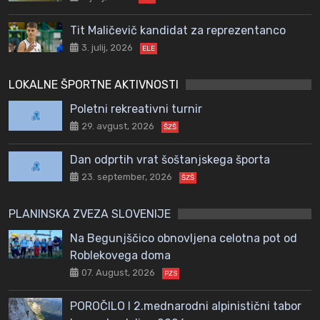
Tit Maličevič kandidat za reprezentanco
3. julij, 2026
ELE
LOKALNE ŠPORTNE AKTIVNOSTI
Poletni rekreativni turnir
29. avgust, 2026
ŠZŠ
Dan odprtih vrat šoštanjskega športa
23. september, 2026
ŠZŠ
PLANINSKA ZVEZA SLOVENIJE
Na Begunjščico obnovljena celotna pot od
Roblekovega doma
07. August, 2026
PZS
POROČILO I 2.mednarodni alpinistični tabor