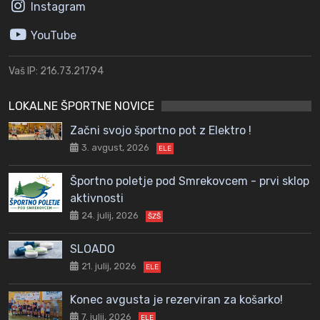
Instagram
YouTube
Vaš IP: 216.73.217.94
LOKALNE ŠPORTNE NOVICE
Začni svojo športno pot z Elektro !
3. avgust, 2026
ELE
Športno poletje pod Smrekovcem - prvi sklop
aktivnosti
24. julij, 2026
ŠZŠ
SLOADO
21. julij, 2026
ELE
Konec avgusta je rezerviran za košarko!
7. julij, 2026
ELE