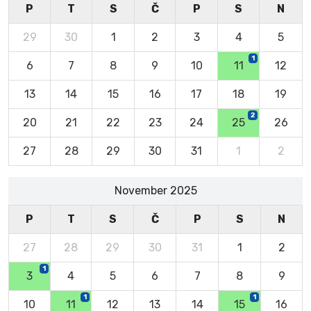
P
T
S
Č
P
S
N
29
30
1
2
3
4
5
1
6
7
8
9
10
11
12
13
14
15
16
17
18
19
2
20
21
22
23
24
25
26
27
28
29
30
31
1
2
November 2025
P
T
S
Č
P
S
N
27
28
29
30
31
1
2
1
3
4
5
6
7
8
9
1
1
10
11
12
13
14
15
16