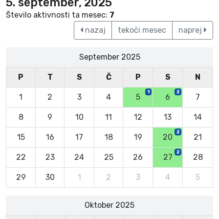
5. september, 2025
Število aktivnosti ta mesec:
7
nazaj
tekoči mesec
naprej
September 2025
P
T
S
Č
P
S
N
1
2
1
2
3
4
5
6
7
8
9
10
11
12
13
14
2
15
16
17
18
19
20
21
2
22
23
24
25
26
27
28
29
30
1
2
3
4
5
Oktober 2025