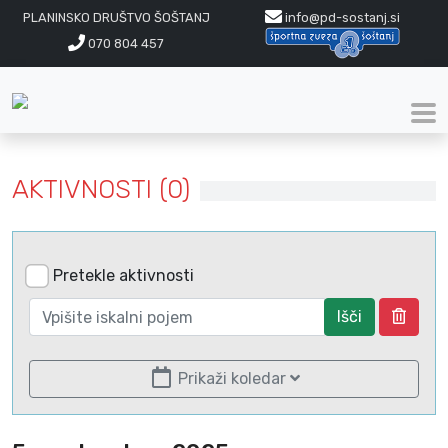
PLANINSKO DRUŠTVO ŠOŠTANJ
info@pd-sostanj.si
070 804 457
AKTIVNOSTI (0)
Pretekle aktivnosti
Išči
Prikaži koledar