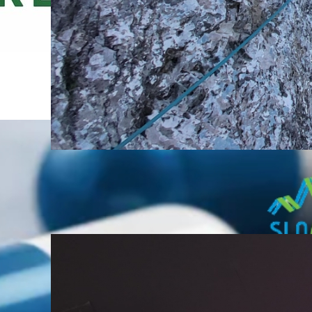
POROČILO I 2.mednarodni
alpinistični tabor Logarska dolina
2026
07. August, 2026
PZS