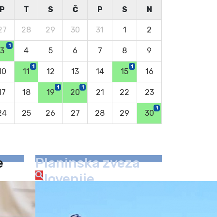
P
T
S
Č
P
S
N
27
28
29
30
31
1
2
1
3
4
5
6
7
8
9
1
1
10
11
12
13
14
15
16
1
1
17
18
19
20
21
22
23
1
24
25
26
27
28
29
30
e
Planinska zveza
Slovenije