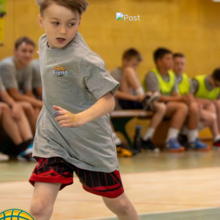
Dan odprtih vrat šoštanjsk
športa
23. september, 2026
ŠZŠ