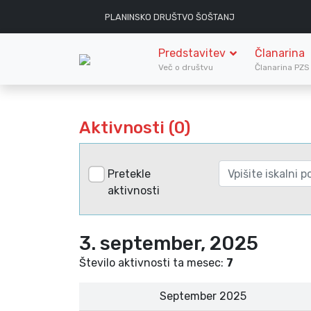
PLANINSKO DRUŠTVO ŠOŠTANJ
Predstavitev
Članarina
Več o društvu
Članarina PZ
Aktivnosti (0)
Pretekle
aktivnosti
3. september, 2025
Število aktivnosti ta mesec:
7
September 2025