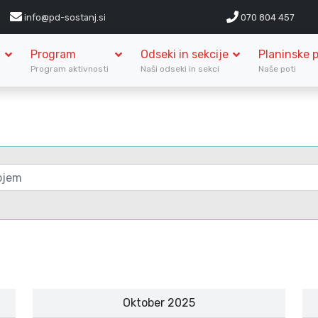
info@pd-sostanj.si
070 804 457
Program
Odseki in sekcije
Planinske p
S
Program aktivnosti
Naši odseki in sekci
Naše poti
Oktober 2025