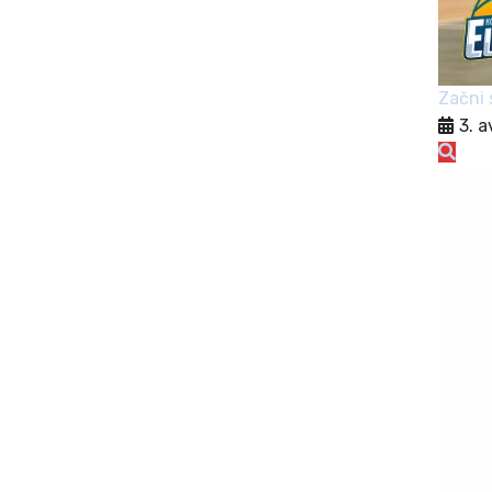
Začni 
3. 