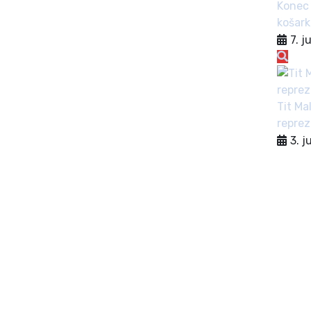
Konec 
košark
7. j
Tit Ma
repre
3. j