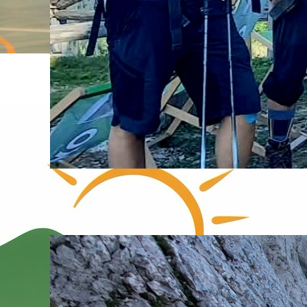
Na Begunjščico obnovljena
celotna pot od Roblekovega doma
07. August, 2026
PZS