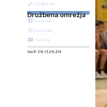
070 804 457
Družbena omrežja
Facebook
Instagram
YouTube
Vaš IP: 216.73.216.214