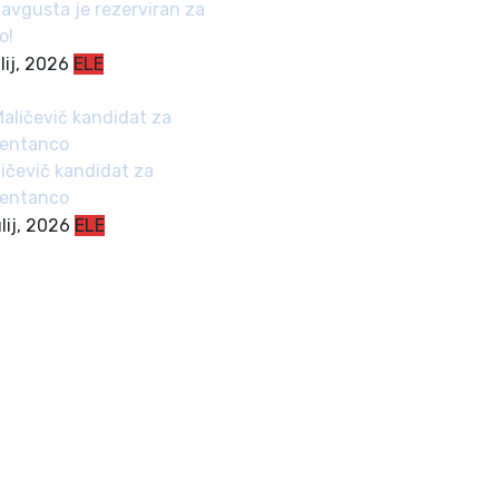
avgusta je rezerviran za
o!
ulij, 2026
ELE
ličevič kandidat za
zentanco
ulij, 2026
ELE