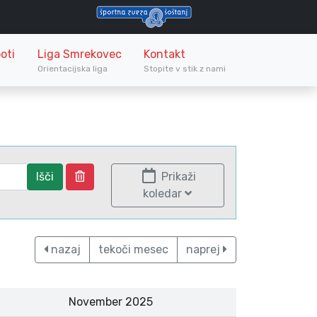
oti
Liga Smrekovec
Kontakt
Orientacijska liga
Stopite v stik z nami
Išči
Prikaži
koledar
nazaj
tekoči mesec
naprej
November 2025