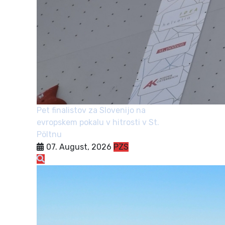
Pet finalistov za Slovenijo na
evropskem pokalu v hitrosti v St.
Pöltnu
07. August, 2026
PZS