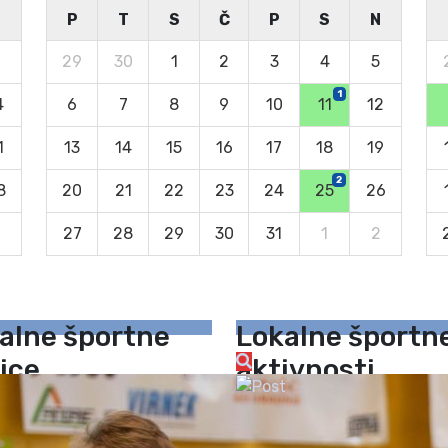
N
P
T
S
Č
P
S
N
29
30
1
2
3
4
5
1
4
6
7
8
9
10
11
12
1
13
14
15
16
17
18
19
2
8
20
21
22
23
24
25
26
27
28
29
30
31
1
2
alne športne
Lokalne športn
ice
aktivnosti
Poletni rekreativni turnir
29. avgust, 2026
ŠZŠ