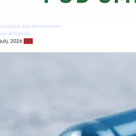
o poletje pod Smrekovcem -
klop aktivnosti
julij, 2026
ŠZŠ