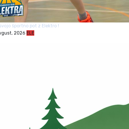
svojo športno pot z Elektro !
avgust, 2026
ELE