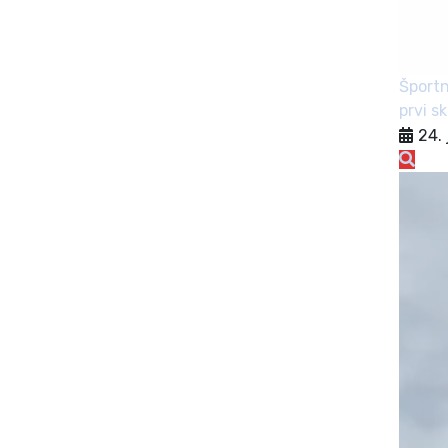
Športn
prvi s
24. 