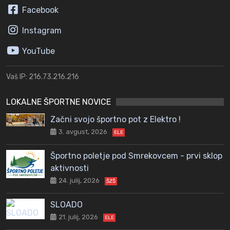
Facebook
Instagram
YouTube
Vaš IP: 216.73.216.216
LOKALNE ŠPORTNE NOVICE
Začni svojo športno pot z Elektro !
3. avgust, 2026
ELE
Športno poletje pod Smrekovcem - prvi sklop
aktivnosti
24. julij, 2026
ŠZŠ
SLOADO
21. julij, 2026
ELE