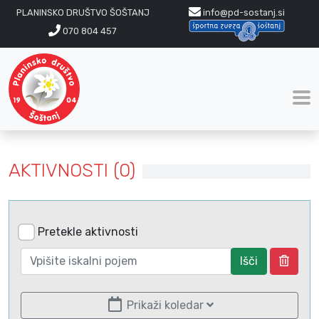
PLANINSKO DRUŠTVO ŠOŠTANJ
info@pd-sostanj.si
070 804 457
AKTIVNOSTI (0)
Pretekle aktivnosti
Išči
Prikaži koledar