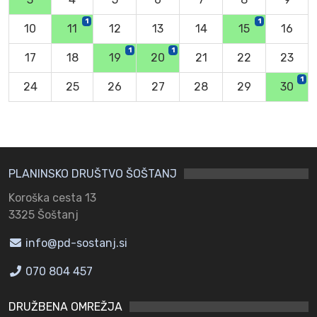
1
1
10
11
12
13
14
15
16
1
1
17
18
19
20
21
22
23
1
24
25
26
27
28
29
30
PLANINSKO DRUŠTVO ŠOŠTANJ
Koroška cesta 13
3325 Šoštanj
info@pd-sostanj.si
070 804 457
DRUŽBENA OMREŽJA