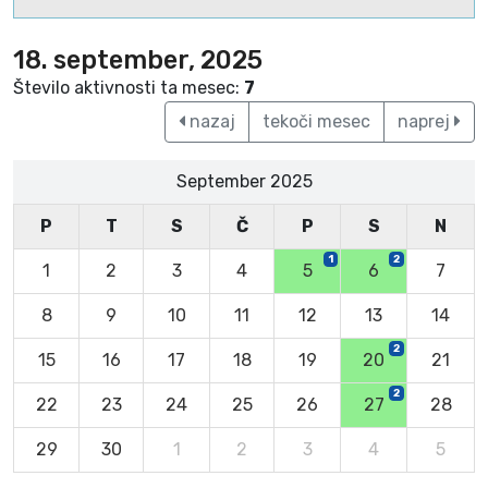
18. september, 2025
Število aktivnosti ta mesec:
7
nazaj
tekoči mesec
naprej
September 2025
P
T
S
Č
P
S
N
1
2
1
2
3
4
5
6
7
8
9
10
11
12
13
14
2
15
16
17
18
19
20
21
2
22
23
24
25
26
27
28
29
30
1
2
3
4
5