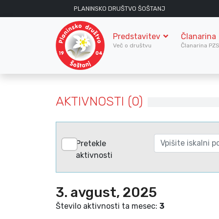
PLANINSKO DRUŠTVO ŠOŠTANJ
Predstavitev
Članarina
Več o društvu
Članarina PZ
AKTIVNOSTI (0)
Pretekle
aktivnosti
3. avgust, 2025
Število aktivnosti ta mesec:
3