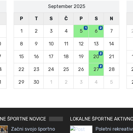
September 2025
N
P
T
S
Č
P
S
N
1
2
1
2
3
4
5
6
7
0
8
9
10
11
12
13
14
2
7
15
16
17
18
19
20
21
2
4
22
23
24
25
26
27
28
1
29
30
1
2
3
4
5
NE ŠPORTNE NOVICE
LOKALNE ŠPORTNE AKTIVNO
Začni svojo športno
Poletni rekreativ