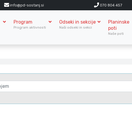
info@pd-sostanj.si
070 804 457
Program
Odseki in sekcije
Planinske
S
Program aktivnosti
Naši odseki in sekci
poti
Naše poti