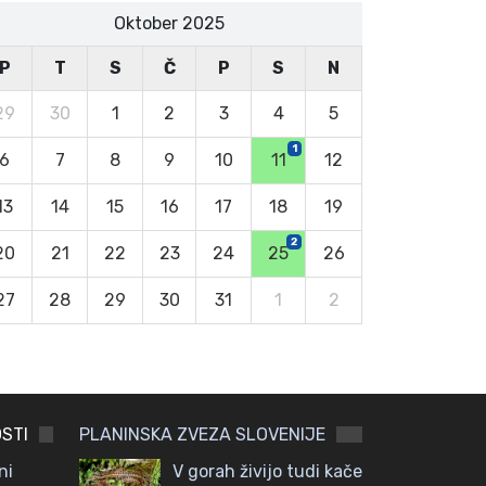
Oktober 2025
P
T
S
Č
P
S
N
29
30
1
2
3
4
5
1
6
7
8
9
10
11
12
13
14
15
16
17
18
19
2
20
21
22
23
24
25
26
27
28
29
30
31
1
2
STI
PLANINSKA ZVEZA SLOVENIJE
ni
V gorah živijo tudi kače