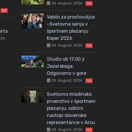
06. August, 2026
PZS
ŠZŠ
Vabilo za prostovoljce
–Svetovna serija v
orta
športnem plezanju
Koper 2026
026
06. August, 2026
PZS
Studio ob 17.00 z
Jezerskega:
Odgovorno v gore
05. August, 2026
PZS
Svetovno mladinsko
prvenstvo v športnem
plezanju: odlični
nastopi slovenske
reprezentance v Arcu
05. August, 2026
PZS