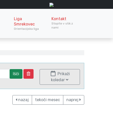
Liga
Kontakt
Smrekovec
Stopite v stik z
nami
Orientacijska liga
Išči
Prikaži
koledar
nazaj
tekoči mesec
naprej