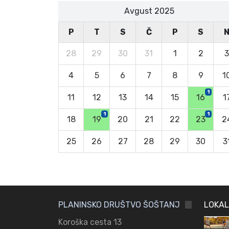
Avgust 2025
P
T
S
Č
P
S
28
29
30
31
1
2
3
4
5
6
7
8
9
1
1
11
12
13
14
15
16
1
1
1
18
19
20
21
22
23
2
25
26
27
28
29
30
3
PLANINSKO DRUŠTVO ŠOŠTANJ
LOKAL
Koroška cesta 13