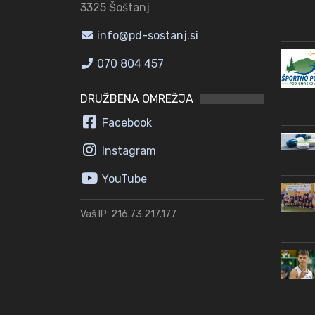
3325 Šoštanj
info@pd-sostanj.si
070 804 457
DRUŽBENA OMREŽJA
Facebook
Instagram
YouTube
Vaš IP: 216.73.217.177