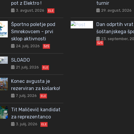
pot z Elektro !
turnir
3. avgust, 2026
29. avgust, 2026
ELE
Športno poletje pod
Dan odprtih vrat
Smrekovcem - prvi
šoštanjskega šp
sklop aktivnosti
23. september, 2
ŠZŠ
24. julij, 2026
ŠZŠ
SLOADO
21. julij, 2026
ELE
Konec avgusta je
rezerviran za košarko!
7. julij, 2026
ELE
Tit Maličevič kandidat
za reprezentanco
3. julij, 2026
ELE