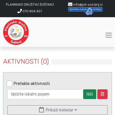
PLANINSKO DRUŠTVO ŠOŠTANJ
info@pd-sostanj.si
070 804 457
AKTIVNOSTI (0)
Pretekle aktivnosti
Išči
Prikaži koledar