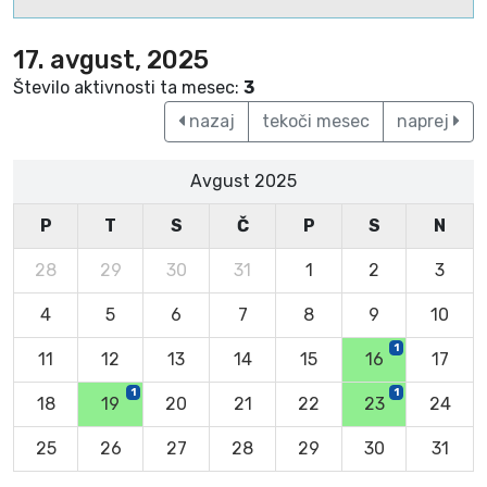
17. avgust, 2025
Število aktivnosti ta mesec:
3
nazaj
tekoči mesec
naprej
Avgust 2025
P
T
S
Č
P
S
N
28
29
30
31
1
2
3
4
5
6
7
8
9
10
1
11
12
13
14
15
16
17
1
1
18
19
20
21
22
23
24
25
26
27
28
29
30
31