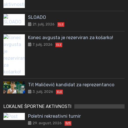
SLOADO
21. julij, 2026
ELE
Konec avgusta je rezerviran za košarko!
7. julij, 2026
ELE
Tit Maličevič kandidat za reprezentanco
3. julij, 2026
ELE
LOKALNE ŠPORTNE AKTIVNOSTI
Poletni rekreativni turnir
29. avgust, 2026
ŠZŠ