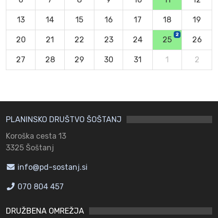
13
14
15
16
17
18
19
2
20
21
22
23
24
25
26
27
28
29
30
31
1
2
PLANINSKO DRUŠTVO ŠOŠTANJ
Koroška cesta 13
3325 Šoštanj
info@pd-sostanj.si
070 804 457
DRUŽBENA OMREŽJA