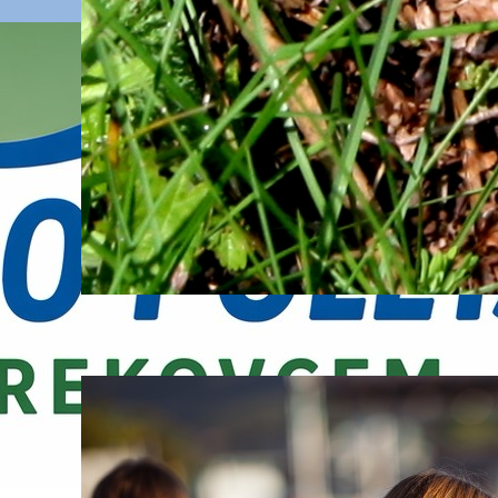
ega
V gorah živijo tudi kače
06. August, 2026
PZS