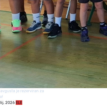
avgusta je rezerviran za
o!
ulij, 2026
ELE