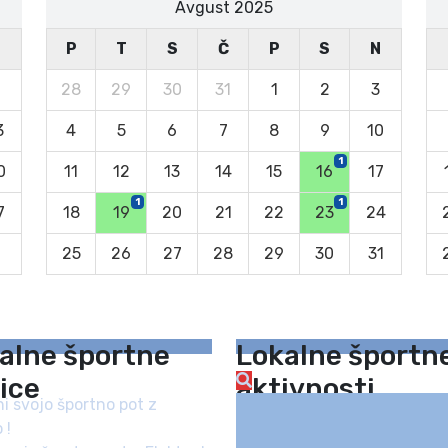
Avgust 2025
N
P
T
S
Č
P
S
N
6
28
29
30
31
1
2
3
3
4
5
6
7
8
9
10
1
0
11
12
13
14
15
16
17
1
1
7
18
19
20
21
22
23
24
25
26
27
28
29
30
31
alne športne
Lokalne športn
ice
aktivnosti