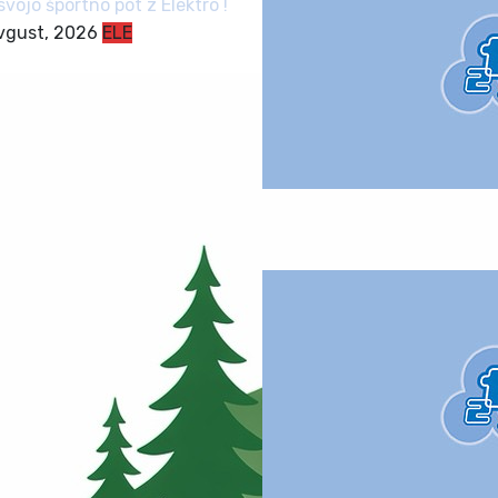
svojo športno pot z Elektro !
avgust, 2026
ELE
Poletni rekreativni turnir
29. avgust, 2026
ŠZŠ