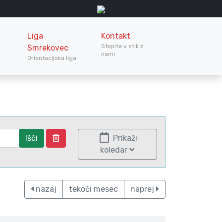
Liga
Kontakt
Stopite v stik z
Smrekovec
nami
Orientacijska liga
Išči
Prikaži
koledar
nazaj
tekoči mesec
naprej