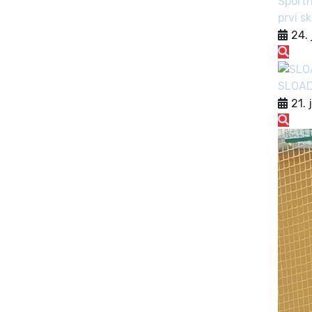
Športn
prvi s
24. 
SLOA
21. 