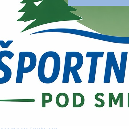
Dan odprtih vrat šoštanjsk
športa
23. september, 2026
ŠZŠ