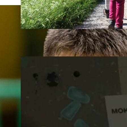
Studio ob 17.00 z Jezerskega:
Odgovorno v gore
05. August, 2026
PZS