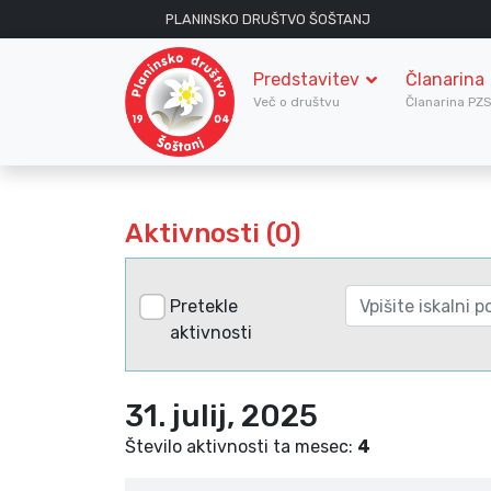
PLANINSKO DRUŠTVO ŠOŠTANJ
Predstavitev
Članarina
Več o društvu
Članarina PZ
Aktivnosti (0)
Pretekle
aktivnosti
31. julij, 2025
Število aktivnosti ta mesec:
4