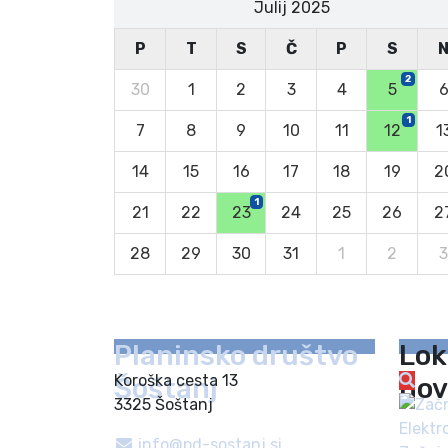
Julij 2025
P
T
S
Č
P
S
2
30
1
2
3
4
5
1
7
8
9
10
11
12
1
14
15
16
17
18
19
2
1
21
22
23
24
25
26
2
28
29
30
31
1
2
3
Planinsko društvo
Lok
Koroška cesta 13
Šoštanj
nov
3325 Šoštanj
info@pd-sostanj.si