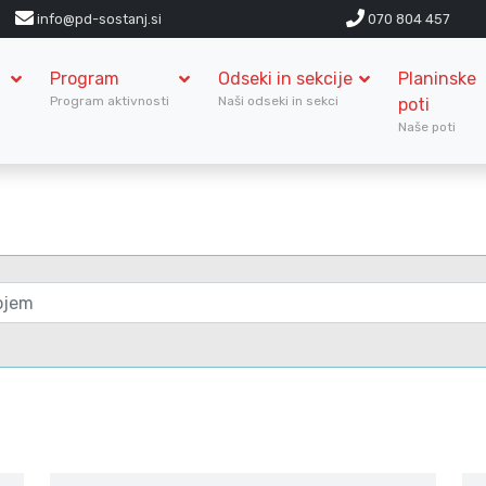
info@pd-sostanj.si
070 804 457
Program
Odseki in sekcije
Planinske
S
Program aktivnosti
Naši odseki in sekci
poti
Naše poti