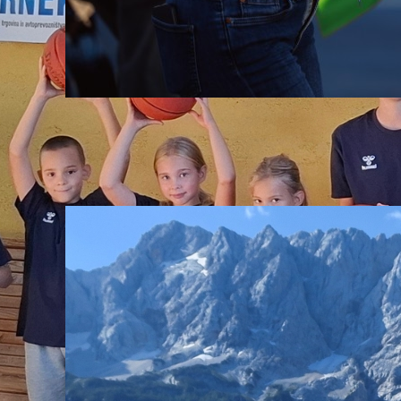
Vabilo za prostovoljce –Svetovna
serija v športnem plezanju Koper
2026
06. August, 2026
PZS