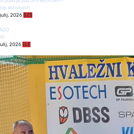
o poletje pod Smrekovcem -
klop aktivnosti
julij, 2026
ŠZŠ
DO
julij, 2026
ELE