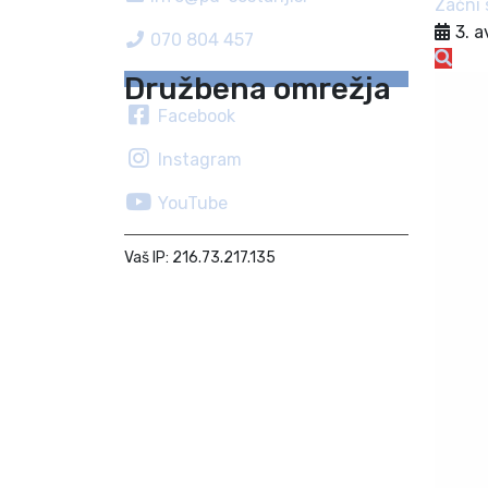
Začni 
3. 
070 804 457
Družbena omrežja
Facebook
Instagram
YouTube
Vaš IP: 216.73.217.135