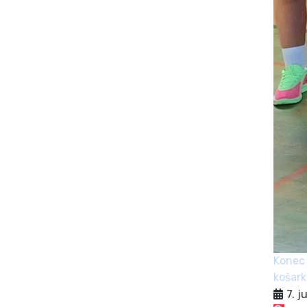
Konec 
košark
7. j