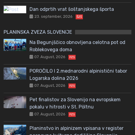
Dan odprtih vrat šoštanjskega športa
23. september, 2026
ŠZŠ
PLANINSKA ZVEZA SLOVENIJE
Na Begunjščico obnovljena celotna pot od
Roblekovega doma
07. August, 2026
PZS
POROČILO I 2.mednarodni alpinistični tabor
Logarska dolina 2026
07. August, 2026
PZS
Pet finalistov za Slovenijo na evropskem
pokalu v hitrosti v St. Pöltnu
07. August, 2026
PZS
Planinstvo in alpinizem vpisana v register