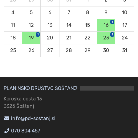
4
5
6
7
8
9
10
1
11
12
13
14
15
16
17
1
1
18
19
20
21
22
23
24
25
26
27
28
29
30
31
PLANINSKO DRUŠTVO ŠOŠTANJ
Koroška cesta 13
3325 Šoštanj
info@pd-sostanj.si
070 804 457