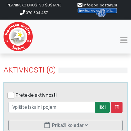
PLANINSKO DRUŠTVO ŠOŠTANJ
info@pd-sostanj.si
070 804 457
AKTIVNOSTI (0)
Pretekle aktivnosti
Išči
Prikaži koledar