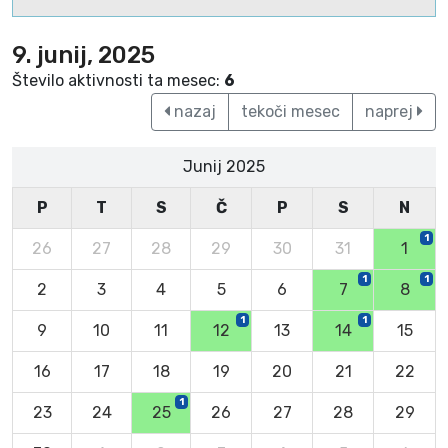
9. junij, 2025
Število aktivnosti ta mesec:
6
nazaj
tekoči mesec
naprej
Junij 2025
P
T
S
Č
P
S
N
1
26
27
28
29
30
31
1
1
1
2
3
4
5
6
7
8
1
1
9
10
11
12
13
14
15
16
17
18
19
20
21
22
1
23
24
25
26
27
28
29