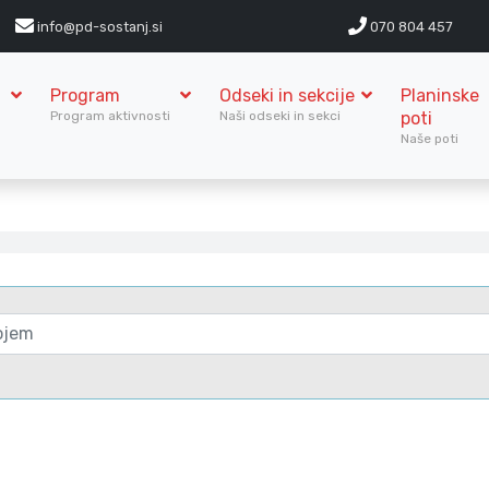
info@pd-sostanj.si
070 804 457
Program
Odseki in sekcije
Planinske
S
Program aktivnosti
Naši odseki in sekci
poti
Naše poti