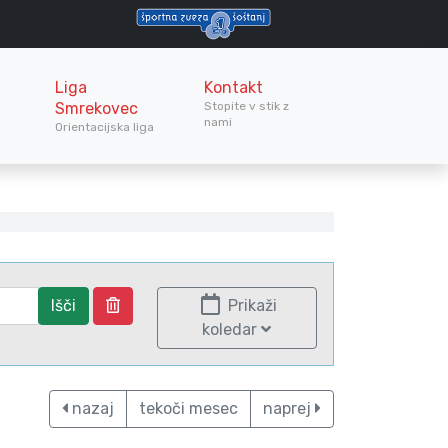
Liga
Kontakt
Smrekovec
Stopite v stik z
nami
Orientacijska liga
Išči
Prikaži
koledar
nazaj
tekoči mesec
naprej