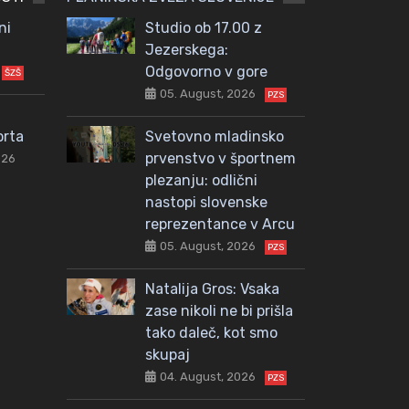
ni
Studio ob 17.00 z
Jezerskega:
Odgovorno v gore
ŠZŠ
05. August, 2026
PZS
orta
Svetovno mladinsko
prvenstvo v športnem
026
plezanju: odlični
nastopi slovenske
reprezentance v Arcu
05. August, 2026
PZS
Natalija Gros: Vsaka
zase nikoli ne bi prišla
tako daleč, kot smo
skupaj
04. August, 2026
PZS