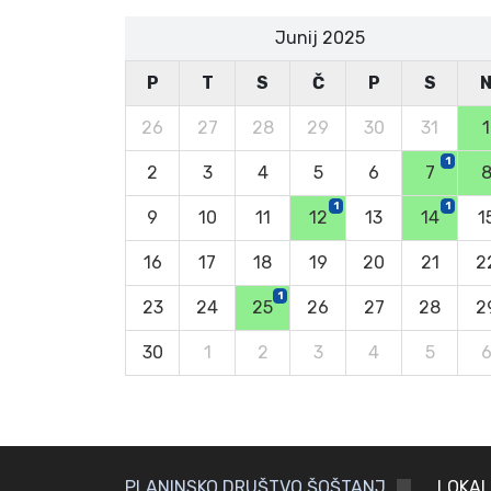
Junij 2025
P
T
S
Č
P
S
26
27
28
29
30
31
1
1
2
3
4
5
6
7
1
1
9
10
11
12
13
14
1
16
17
18
19
20
21
2
1
23
24
25
26
27
28
2
30
1
2
3
4
5
PLANINSKO DRUŠTVO ŠOŠTANJ
LOKAL