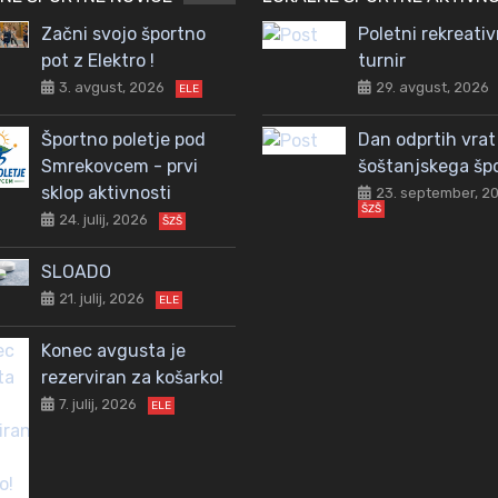
Začni svojo športno
Poletni rekreativ
pot z Elektro !
turnir
3. avgust, 2026
29. avgust, 2026
ELE
Športno poletje pod
Dan odprtih vrat
Smrekovcem - prvi
šoštanjskega šp
sklop aktivnosti
23. september, 2
ŠZŠ
24. julij, 2026
ŠZŠ
SLOADO
21. julij, 2026
ELE
Konec avgusta je
rezerviran za košarko!
7. julij, 2026
ELE