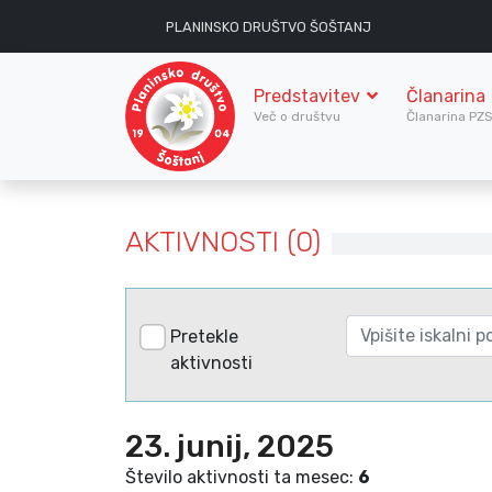
PLANINSKO DRUŠTVO ŠOŠTANJ
Predstavitev
Članarina
Več o društvu
Članarina PZ
AKTIVNOSTI (0)
Pretekle
aktivnosti
23. junij, 2025
Število aktivnosti ta mesec:
6