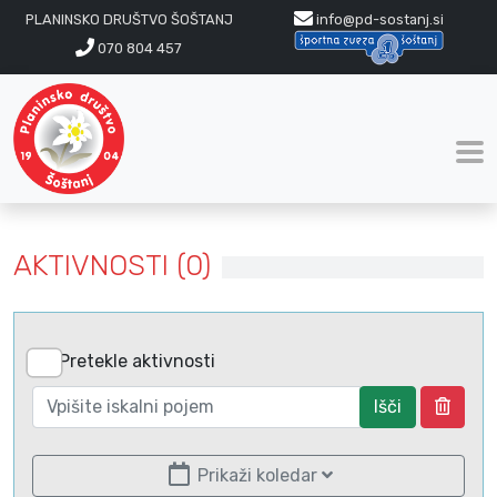
PLANINSKO DRUŠTVO ŠOŠTANJ
info@pd-sostanj.si
070 804 457
AKTIVNOSTI (0)
Pretekle aktivnosti
Išči
Prikaži koledar