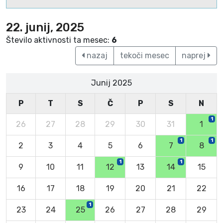
22. junij, 2025
Število aktivnosti ta mesec:
6
nazaj
tekoči mesec
naprej
Junij 2025
P
T
S
Č
P
S
N
1
26
27
28
29
30
31
1
1
1
2
3
4
5
6
7
8
1
1
9
10
11
12
13
14
15
16
17
18
19
20
21
22
1
23
24
25
26
27
28
29