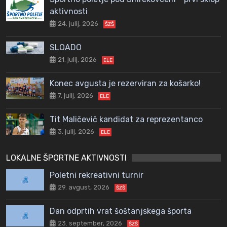
aktivnosti
24. julij, 2026
ŠZŠ
SLOADO
21. julij, 2026
ELE
Konec avgusta je rezerviran za košarko!
7. julij, 2026
ELE
Tit Maličevič kandidat za reprezentanco
3. julij, 2026
ELE
LOKALNE ŠPORTNE AKTIVNOSTI
Poletni rekreativni turnir
29. avgust, 2026
ŠZŠ
Dan odprtih vrat šoštanjskega športa
23. september, 2026
ŠZŠ