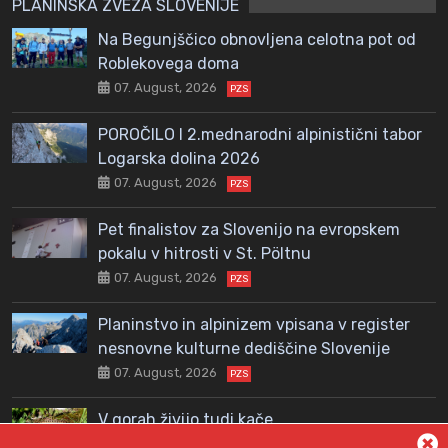
PLANINSKA ZVEZA SLOVENIJE
Na Begunjščico obnovljena celotna pot od
Roblekovega doma
07. August, 2026
PZS
POROČILO I 2.mednarodni alpinistični tabor
Logarska dolina 2026
07. August, 2026
PZS
Pet finalistov za Slovenijo na evropskem
pokalu v hitrosti v St. Pöltnu
07. August, 2026
PZS
Planinstvo in alpinizem vpisana v register
nesnovne kulturne dediščine Slovenije
07. August, 2026
PZS
V gorah živijo tudi kače
06. August, 2026
PZS