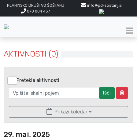
PLANINSKO DRUŠTVO ŠOŠTANJ
info@pd-sostanj.si
070 804 457
AKTIVNOSTI (0)
Pretekle aktivnosti
Išči
Prikaži koledar
29. maj, 2025