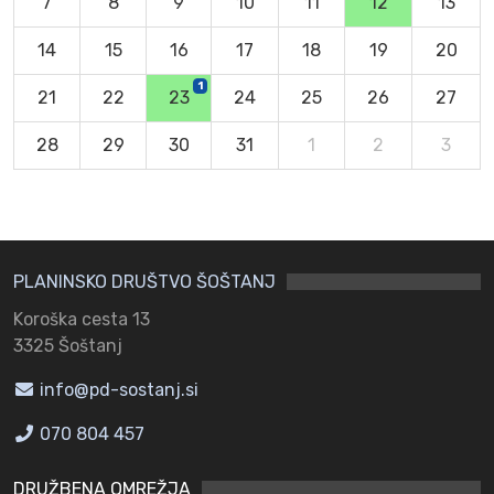
7
8
9
10
11
12
13
14
15
16
17
18
19
20
1
21
22
23
24
25
26
27
28
29
30
31
1
2
3
PLANINSKO DRUŠTVO ŠOŠTANJ
Koroška cesta 13
3325 Šoštanj
info@pd-sostanj.si
070 804 457
DRUŽBENA OMREŽJA