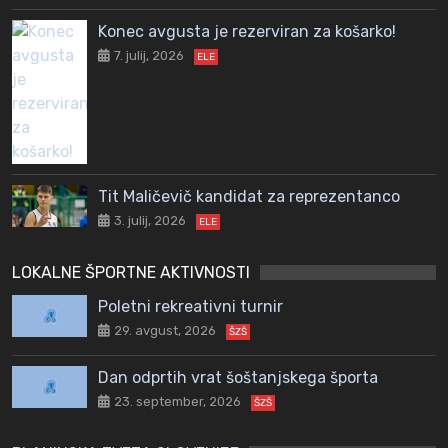
Konec avgusta je rezerviran za košarko!
7. julij, 2026
ELE
Tit Maličevič kandidat za reprezentanco
3. julij, 2026
ELE
LOKALNE ŠPORTNE AKTIVNOSTI
Poletni rekreativni turnir
29. avgust, 2026
ŠZŠ
Dan odprtih vrat šoštanjskega športa
23. september, 2026
ŠZŠ