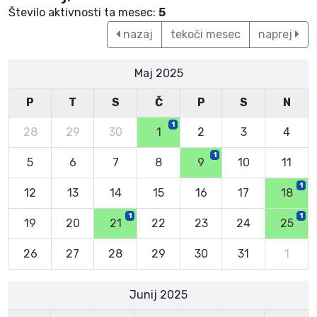
Število aktivnosti ta mesec:
5
nazaj
tekoči mesec
naprej
Maj 2025
P
T
S
Č
P
S
N
1
28
29
30
1
2
3
4
1
5
6
7
8
9
10
11
1
12
13
14
15
16
17
18
1
1
19
20
21
22
23
24
25
26
27
28
29
30
31
1
Junij 2025