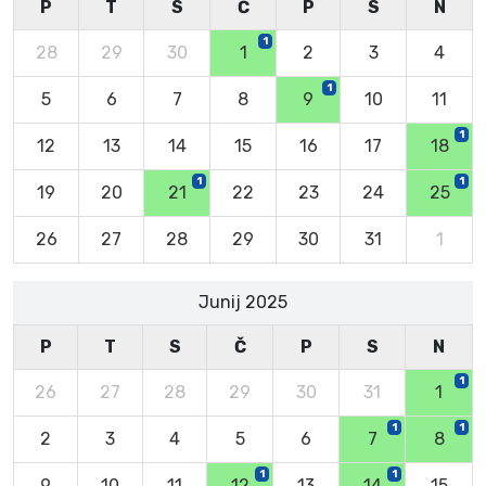
P
T
S
Č
P
S
N
1
28
29
30
1
2
3
4
1
5
6
7
8
9
10
11
1
12
13
14
15
16
17
18
1
1
19
20
21
22
23
24
25
26
27
28
29
30
31
1
Junij 2025
P
T
S
Č
P
S
N
1
26
27
28
29
30
31
1
1
1
2
3
4
5
6
7
8
1
1
9
10
11
12
13
14
15