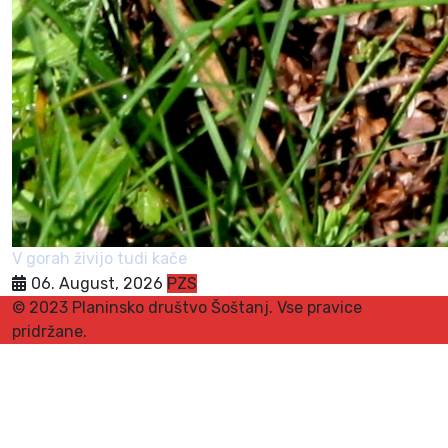
V gorah živijo tudi kače
06. August, 2026
PZS
© 2023 Planinsko društvo Šoštanj. Vse pravice
pridržane.