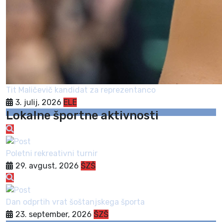
Tit Maličevič kandidat za reprezentanco
3. julij, 2026
ELE
Lokalne športne aktivnosti
Poletni rekreativni turnir
29. avgust, 2026
ŠZŠ
Dan odprtih vrat šoštanjskega športa
23. september, 2026
ŠZŠ