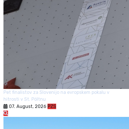
Pet finalistov za Slovenijo na evropskem pokalu v
hitrosti v St. Pöltnu
07. August, 2026
PZS