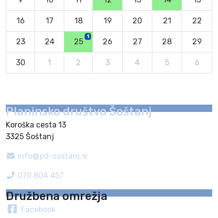
16
17
18
19
20
21
22
1
23
24
25
26
27
28
29
30
1
2
3
4
5
6
Planinsko društvo Šoštanj
Koroška cesta 13
3325 Šoštanj
info@pd-sostanj.si
070 804 457
Družbena omrežja
Facebook