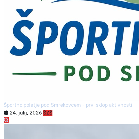
Športno poletje pod Smrekovcem - prvi sklop aktivnosti
24. julij, 2026
ŠZŠ