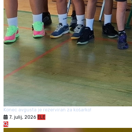
Konec avgusta je rezerviran za košarko!
7. julij, 2026
ELE