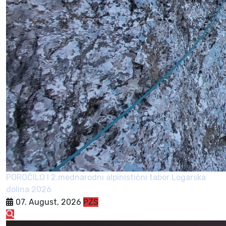
POROČILO I 2.mednarodni alpinistični tabor Logarska
dolina 2026
07. August, 2026
PZS