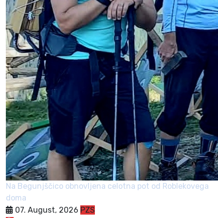
Na Begunjščico obnovljena celotna pot od Roblekovega
doma
07. August, 2026
PZS