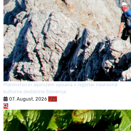
Planinstvo in alpinizem vpisana v register nesnovne
kulturne dediščine Slovenije
07. August, 2026
PZS