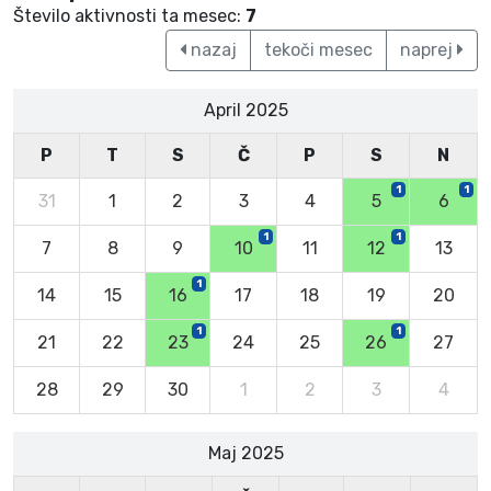
Število aktivnosti ta mesec:
7
nazaj
tekoči mesec
naprej
April 2025
P
T
S
Č
P
S
N
1
1
31
1
2
3
4
5
6
1
1
7
8
9
10
11
12
13
1
14
15
16
17
18
19
20
1
1
21
22
23
24
25
26
27
28
29
30
1
2
3
4
Maj 2025