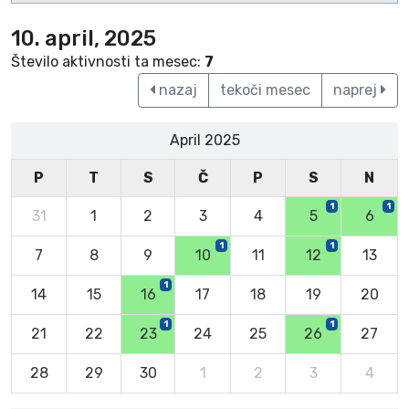
10. april, 2025
Število aktivnosti ta mesec:
7
nazaj
tekoči mesec
naprej
April 2025
P
T
S
Č
P
S
N
1
1
31
1
2
3
4
5
6
1
1
7
8
9
10
11
12
13
1
14
15
16
17
18
19
20
1
1
21
22
23
24
25
26
27
28
29
30
1
2
3
4