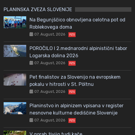
PLANINSKA ZVEZA SLOVENIJE
Na Begunjščico obnovljena celotna pot od
Roblekovega doma
07. August, 2026
PZS
POROČILO I 2.mednarodni alpinistični tabor
Logarska dolina 2026
07. August, 2026
PZS
Pet finalistov za Slovenijo na evropskem
pokalu v hitrosti v St. Pöltnu
07. August, 2026
PZS
Planinstvo in alpinizem vpisana v register
nesnovne kulturne dediščine Slovenije
07. August, 2026
PZS
V gorah živijo tudi kače