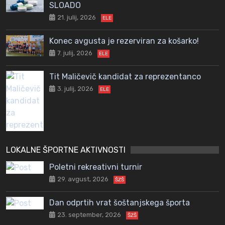
SLOADO
21. julij, 2026
ELE
Konec avgusta je rezerviran za košarko!
7. julij, 2026
ELE
Tit Maličevič kandidat za reprezentanco
3. julij, 2026
ELE
LOKALNE ŠPORTNE AKTIVNOSTI
Poletni rekreativni turnir
29. avgust, 2026
ŠZŠ
Dan odprtih vrat šoštanjskega športa
23. september, 2026
ŠZŠ