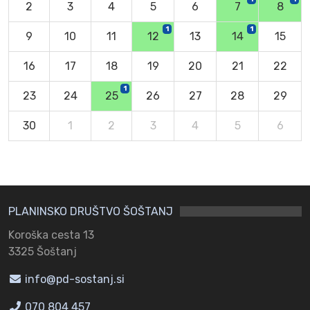
2
3
4
5
6
7
8
1
1
9
10
11
12
13
14
15
16
17
18
19
20
21
22
1
23
24
25
26
27
28
29
30
1
2
3
4
5
6
PLANINSKO DRUŠTVO ŠOŠTANJ
Koroška cesta 13
3325 Šoštanj
info@pd-sostanj.si
070 804 457