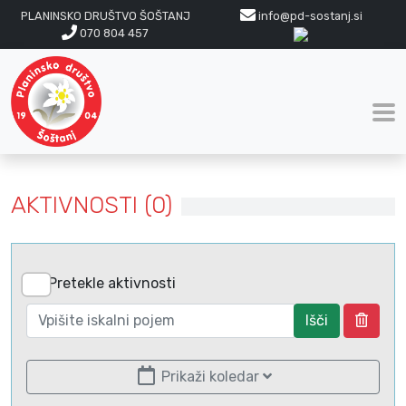
PLANINSKO DRUŠTVO ŠOŠTANJ
info@pd-sostanj.si
070 804 457
AKTIVNOSTI (0)
Pretekle aktivnosti
Išči
Prikaži koledar