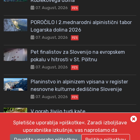
Roblekovega doma
07. August, 2026
PZS
POROČILO I 2.mednarodni alpinistični tabor
Logarska dolina 2026
07. August, 2026
PZS
Pet finalistov za Slovenijo na evropskem
pokalu v hitrosti v St. Pöltnu
07. August, 2026
PZS
Planinstvo in alpinizem vpisana v register
nesnovne kulturne dediščine Slovenije
07. August, 2026
PZS
V gorah živijo tudi kače
06. August, 2026
PZS
Spletišče uporablja »piškotke«. Zaradi izboljšave
uporabniške izkušnje, vas naprošamo da
Dovolite uporabo piškotkov
Politika piškotkov