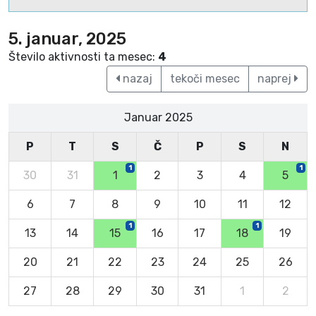
5. januar, 2025
Število aktivnosti ta mesec:
4
nazaj
tekoči mesec
naprej
Januar 2025
P
T
S
Č
P
S
N
1
1
30
31
1
2
3
4
5
6
7
8
9
10
11
12
1
1
13
14
15
16
17
18
19
20
21
22
23
24
25
26
27
28
29
30
31
1
2