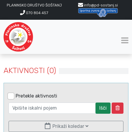
PLANINSKO DRUŠTVO ŠOŠTANJ
info@pd-sostanj.si
070 804 457
AKTIVNOSTI (0)
Pretekle aktivnosti
Išči
Prikaži koledar