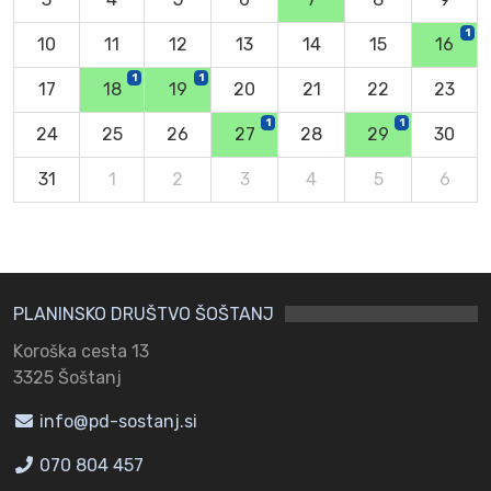
1
10
11
12
13
14
15
16
1
1
17
18
19
20
21
22
23
1
1
24
25
26
27
28
29
30
31
1
2
3
4
5
6
PLANINSKO DRUŠTVO ŠOŠTANJ
Koroška cesta 13
3325 Šoštanj
info@pd-sostanj.si
070 804 457