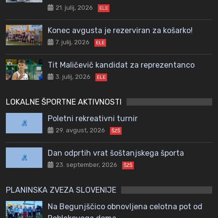
21. julij, 2026
ELE
Konec avgusta je rezerviran za košarko!
7. julij, 2026
ELE
Tit Maličevič kandidat za reprezentanco
3. julij, 2026
ELE
LOKALNE ŠPORTNE AKTIVNOSTI
Poletni rekreativni turnir
29. avgust, 2026
ŠZŠ
Dan odprtih vrat šoštanjskega športa
23. september, 2026
ŠZŠ
PLANINSKA ZVEZA SLOVENIJE
Na Begunjščico obnovljena celotna pot od