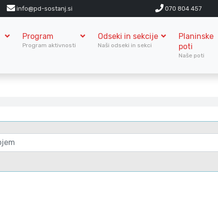
info@pd-sostanj.si
070 804 457
Program
Odseki in sekcije
Planinske
S
Program aktivnosti
Naši odseki in sekci
poti
Naše poti