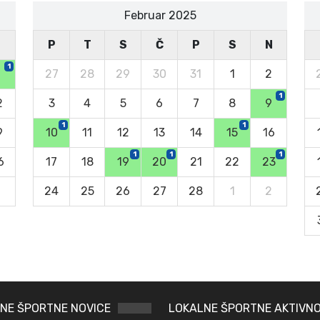
Februar 2025
N
P
T
S
Č
P
S
N
1
27
28
29
30
31
1
2
1
2
3
4
5
6
7
8
9
1
1
9
10
11
12
13
14
15
16
1
1
1
6
17
18
19
20
21
22
23
2
24
25
26
27
28
1
2
NE ŠPORTNE NOVICE
LOKALNE ŠPORTNE AKTIVNO