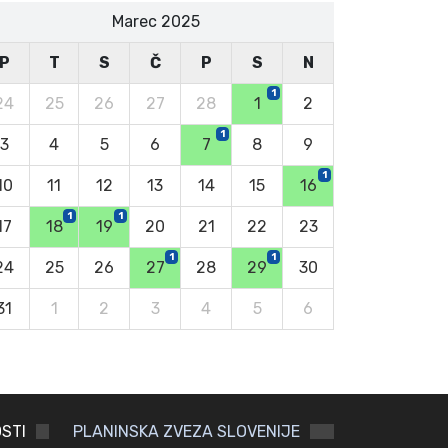
Marec 2025
P
T
S
Č
P
S
N
1
24
25
26
27
28
1
2
1
3
4
5
6
7
8
9
1
10
11
12
13
14
15
16
1
1
17
18
19
20
21
22
23
1
1
24
25
26
27
28
29
30
31
1
2
3
4
5
6
STI
PLANINSKA ZVEZA SLOVENIJE