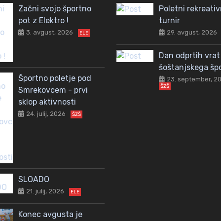
Začni svojo športno
Poletni rekreativ
pot z Elektro !
turnir
3. avgust, 2026
29. avgust, 2026
ELE
Dan odprtih vrat
šoštanjskega šp
Športno poletje pod
23. september, 2
ŠZŠ
Smrekovcem - prvi
sklop aktivnosti
24. julij, 2026
ŠZŠ
SLOADO
21. julij, 2026
ELE
Konec avgusta je