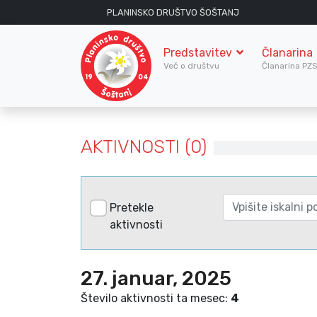
PLANINSKO DRUŠTVO ŠOŠTANJ
Predstavitev
Članarina
Več o društvu
Članarina PZ
AKTIVNOSTI (0)
Pretekle
aktivnosti
27. januar, 2025
Število aktivnosti ta mesec:
4