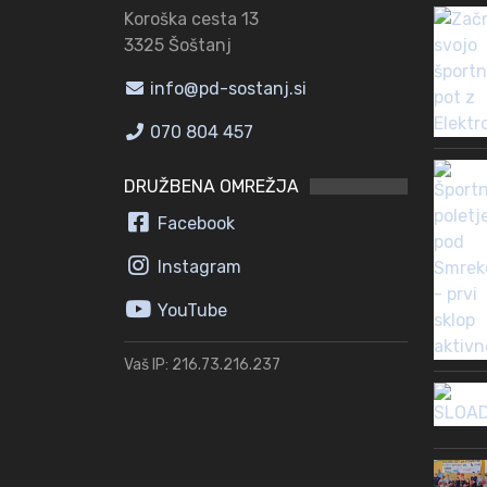
Koroška cesta 13
3325 Šoštanj
info@pd-sostanj.si
070 804 457
DRUŽBENA OMREŽJA
Facebook
Instagram
YouTube
Vaš IP: 216.73.216.237