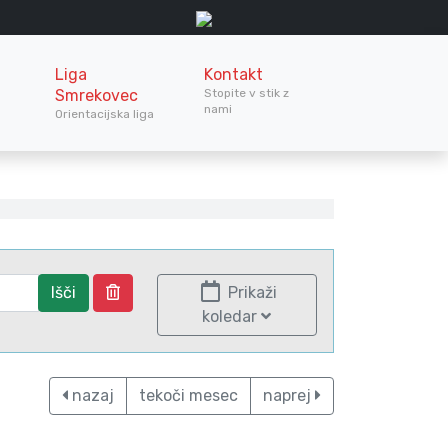
Liga
Kontakt
Smrekovec
Stopite v stik z
nami
Orientacijska liga
Išči
Prikaži
koledar
nazaj
tekoči mesec
naprej