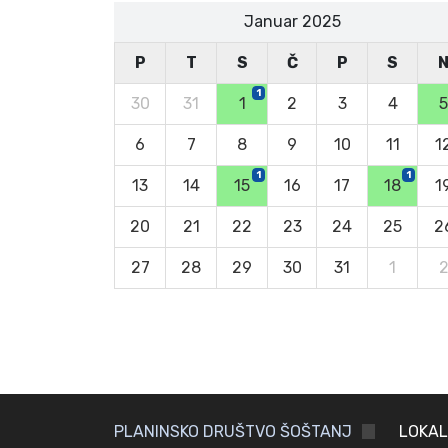
Januar 2025
P
T
S
Č
P
S
1
30
31
1
2
3
4
5
6
7
8
9
10
11
1
1
1
13
14
15
16
17
18
1
20
21
22
23
24
25
2
27
28
29
30
31
1
PLANINSKO DRUŠTVO ŠOŠTANJ
LOKAL