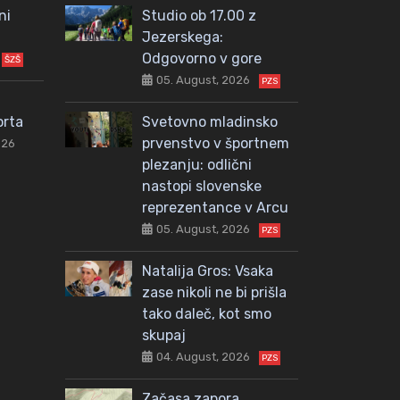
ni
Studio ob 17.00 z
Jezerskega:
Odgovorno v gore
ŠZŠ
05. August, 2026
PZS
orta
Svetovno mladinsko
prvenstvo v športnem
026
plezanju: odlični
nastopi slovenske
reprezentance v Arcu
05. August, 2026
PZS
Natalija Gros: Vsaka
zase nikoli ne bi prišla
tako daleč, kot smo
skupaj
04. August, 2026
PZS
Začasa zapora