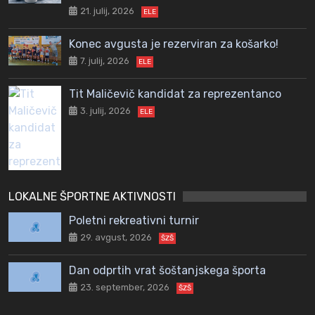
21. julij, 2026
ELE
Konec avgusta je rezerviran za košarko!
7. julij, 2026
ELE
Tit Maličevič kandidat za reprezentanco
3. julij, 2026
ELE
LOKALNE ŠPORTNE AKTIVNOSTI
Poletni rekreativni turnir
29. avgust, 2026
ŠZŠ
Dan odprtih vrat šoštanjskega športa
23. september, 2026
ŠZŠ