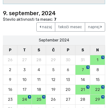
9. september, 2024
Število aktivnosti ta mesec:
7
nazaj
tekoči mesec
naprej
September 2024
P
T
S
Č
P
S
N
1
26
27
28
29
30
31
1
1
2
3
4
5
6
7
8
9
10
11
12
13
14
15
1
1
16
17
18
19
20
21
22
1
1
1
23
24
25
26
27
28
29