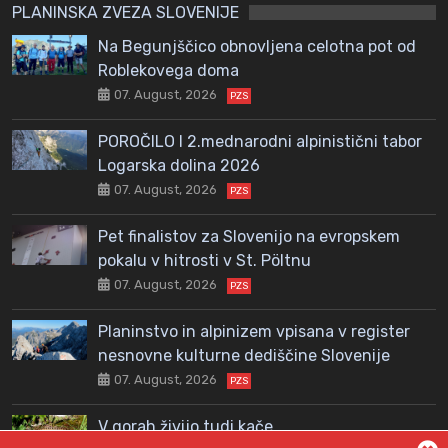
PLANINSKA ZVEZA SLOVENIJE
Na Begunjščico obnovljena celotna pot od
Roblekovega doma
07. August, 2026
PZS
POROČILO I 2.mednarodni alpinistični tabor
Logarska dolina 2026
07. August, 2026
PZS
Pet finalistov za Slovenijo na evropskem
pokalu v hitrosti v St. Pöltnu
07. August, 2026
PZS
Planinstvo in alpinizem vpisana v register
nesnovne kulturne dediščine Slovenije
07. August, 2026
PZS
V gorah živijo tudi kače