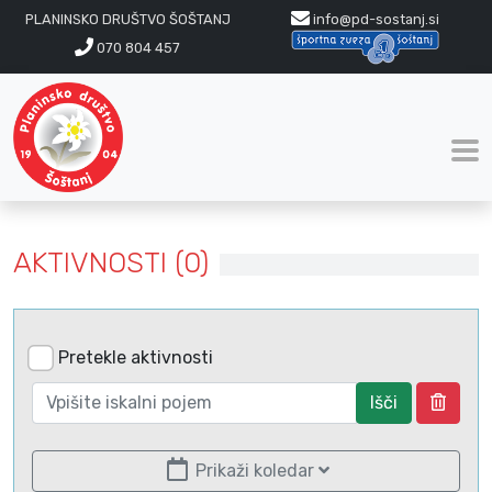
PLANINSKO DRUŠTVO ŠOŠTANJ
info@pd-sostanj.si
070 804 457
AKTIVNOSTI (0)
Pretekle aktivnosti
Išči
Prikaži koledar