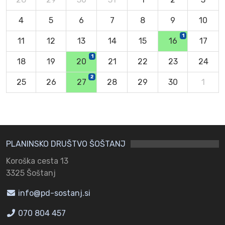
4
5
6
7
8
9
10
1
11
12
13
14
15
16
17
1
18
19
20
21
22
23
24
2
25
26
27
28
29
30
1
PLANINSKO DRUŠTVO ŠOŠTANJ
Koroška cesta 13
3325 Šoštanj
info@pd-sostanj.si
070 804 457