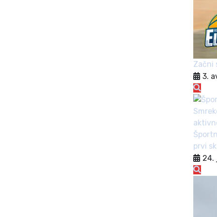
Začni 
3. 
Športn
prvi s
24. 