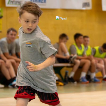
Poletni rekreativni turnir
29. avgust, 2026
ŠZŠ
Dan odprtih vrat šoštanjsk
športa
23. september, 2026
ŠZŠ