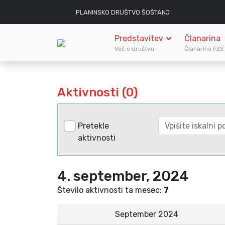
PLANINSKO DRUŠTVO ŠOŠTANJ
Predstavitev
Članarina
Več o društvu
Članarina PZ
Aktivnosti (0)
Pretekle
aktivnosti
4. september, 2024
Število aktivnosti ta mesec:
7
September 2024