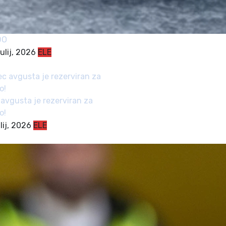
DO
julij, 2026
ELE
avgusta je rezerviran za
o!
ulij, 2026
ELE