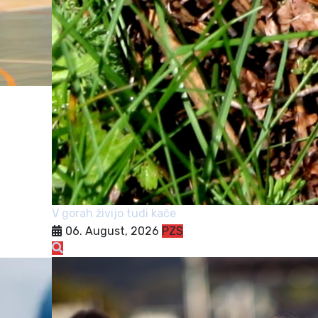
V gorah živijo tudi kače
06. August, 2026
PZS