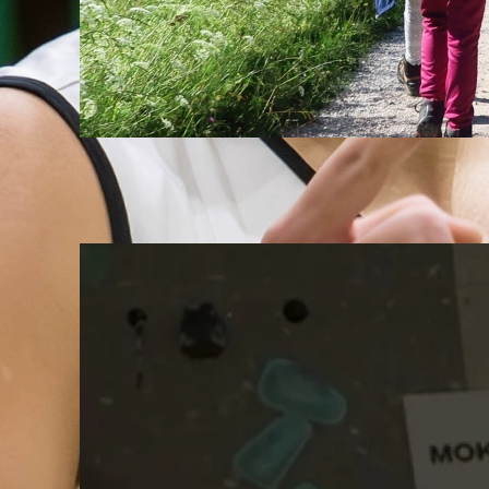
Studio ob 17.00 z Jezerskega:
Odgovorno v gore
05. August, 2026
PZS