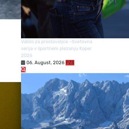
Vabilo za prostovoljce –Svetovna
serija v športnem plezanju Koper
2026
06. August, 2026
PZS