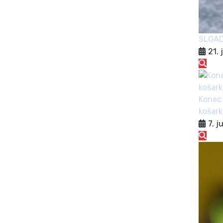
SLOA
21. 
Konec 
košark
7. j