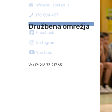
info@pd-sostanj.si
070 804 457
Družbena omrežja
Facebook
Instagram
YouTube
Vaš IP: 216.73.217.65