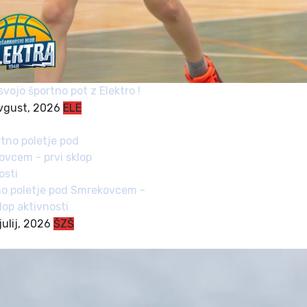
svojo športno pot z Elektro !
avgust, 2026
ELE
o poletje pod Smrekovcem -
klop aktivnosti
julij, 2026
ŠZŠ