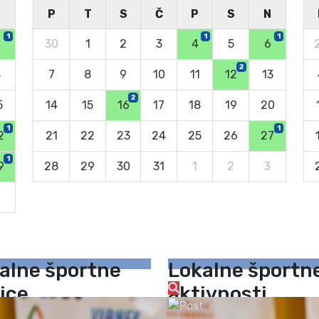
N
P
T
S
Č
P
S
N
1
1
1
30
1
2
3
4
5
6
2
8
7
8
9
10
11
12
13
2
5
14
15
16
17
18
19
20
1
1
2
21
22
23
24
25
26
27
1
9
28
29
30
31
1
2
3
6
alne športne
Lokalne športn
ice
aktivnosti