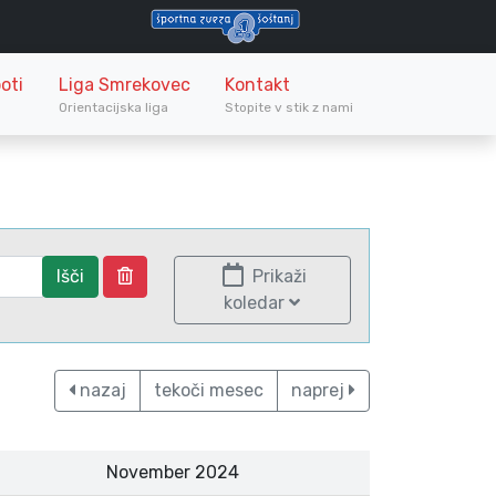
oti
Liga Smrekovec
Kontakt
Orientacijska liga
Stopite v stik z nami
Išči
Prikaži
koledar
nazaj
tekoči mesec
naprej
November 2024