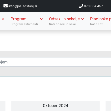
info@pd-sostanj.si
070 804 457
Program
Odseki in sekcije
Planinske p
S
Program aktivnosti
Naši odseki in sekci
Naše poti
Oktober 2024