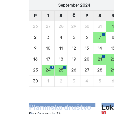
September 2024
P
T
S
Č
P
S
26
27
28
29
30
31
1
1
2
3
4
5
6
7
9
10
11
12
13
14
1
1
16
17
18
19
20
21
2
1
1
23
24
25
26
27
28
2
30
1
2
3
4
5
Planinsko društvo
Lok
Koroška cesta 13