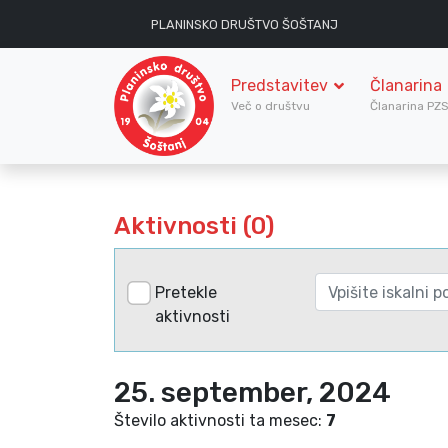
PLANINSKO DRUŠTVO ŠOŠTANJ
Predstavitev
Članarina
Več o društvu
Članarina PZ
Aktivnosti (0)
Pretekle
aktivnosti
25. september, 2024
Število aktivnosti ta mesec:
7