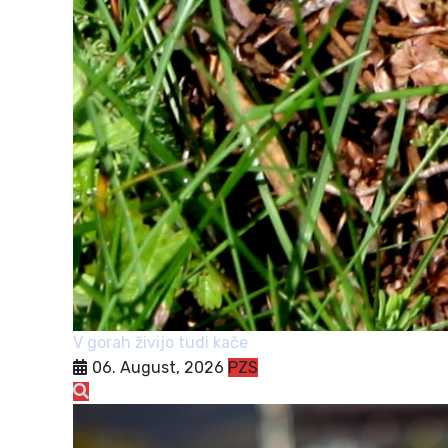
V gorah živijo tudi kače
06. August, 2026
PZS