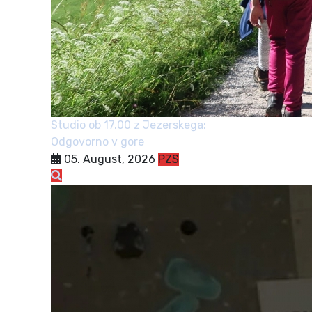
Studio ob 17.00 z Jezerskega:
Odgovorno v gore
05. August, 2026
PZS