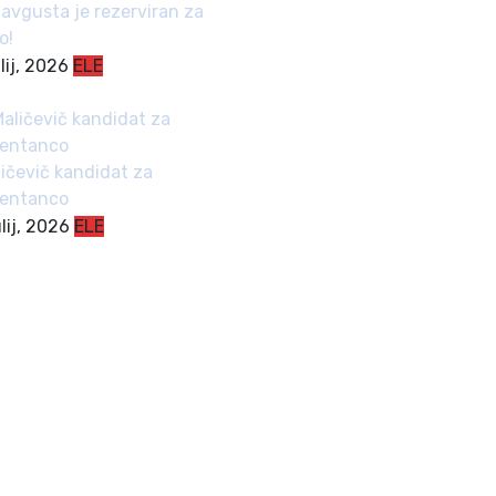
avgusta je rezerviran za
o!
ulij, 2026
ELE
ličevič kandidat za
zentanco
ulij, 2026
ELE