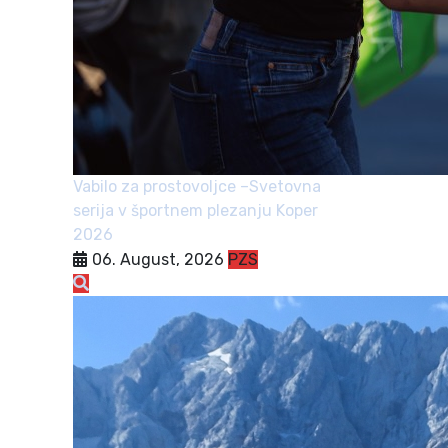
Vabilo za prostovoljce –Svetovna
serija v športnem plezanju Koper
2026
06. August, 2026
PZS