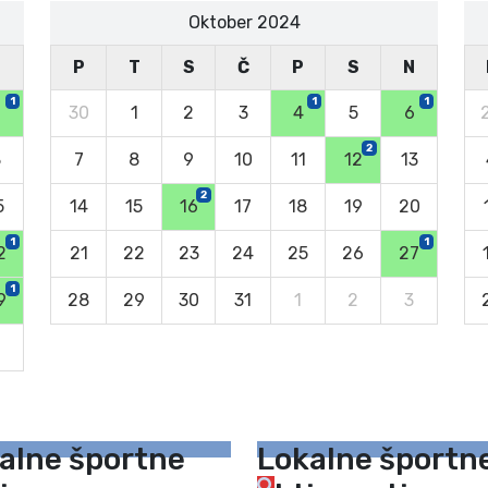
Oktober 2024
N
P
T
S
Č
P
S
N
1
1
1
30
1
2
3
4
5
6
2
8
7
8
9
10
11
12
13
2
5
14
15
16
17
18
19
20
1
1
2
21
22
23
24
25
26
27
1
9
28
29
30
31
1
2
3
6
alne športne
Lokalne športn