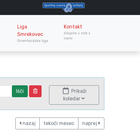
Liga
Kontakt
Stopite v stik z
Smrekovec
nami
Orientacijska liga
Išči
Prikaži
koledar
nazaj
tekoči mesec
naprej