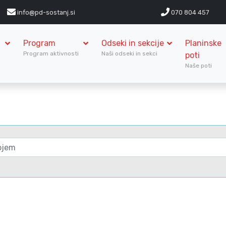
info@pd-sostanj.si
070 804 457
Program
Odseki in sekcije
Planinske
S
Program aktivnosti
Naši odseki in sekci
poti
Naše poti