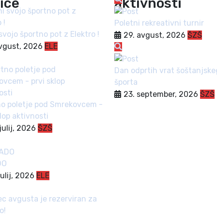
ice
aktivnosti
Poletni rekreativni turnir
svojo športno pot z Elektro !
29. avgust, 2026
ŠZŠ
avgust, 2026
ELE
Dan odprtih vrat šoštanjsk
športa
23. september, 2026
ŠZŠ
o poletje pod Smrekovcem -
klop aktivnosti
julij, 2026
ŠZŠ
DO
julij, 2026
ELE