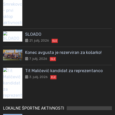
SLOADO
21. julij, 2026
ELE
Konec avgusta je rezerviran za košarko!
7. julij, 2026
ELE
Tit Maličevič kandidat za reprezentanco
3. julij, 2026
ELE
LOKALNE ŠPORTNE AKTIVNOSTI