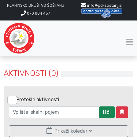
PLANINSKO DRUŠTVO ŠOŠTANJ
info@pd-sostanj.si
070 804 457
AKTIVNOSTI (0)
Pretekle aktivnosti
Išči
Prikaži koledar