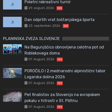
Poletni rekreativni turnir
29. avgust, 2026
ŠZŠ
Dan odprtih vrat šoštanjskega športa
23. september, 2026
ŠZŠ
PLANINSKA ZVEZA SLOVENIJE
Na Begunjščico obnovljena celotna pot od
Roblekovega doma
07. August, 2026
PZS
POROČILO I 2.mednarodni alpinistični tabor
Logarska dolina 2026
07. August, 2026
PZS
Pet finalistov za Slovenijo na evropskem
pokalu v hitrosti v St. Pöltnu
07. August, 2026
PZS