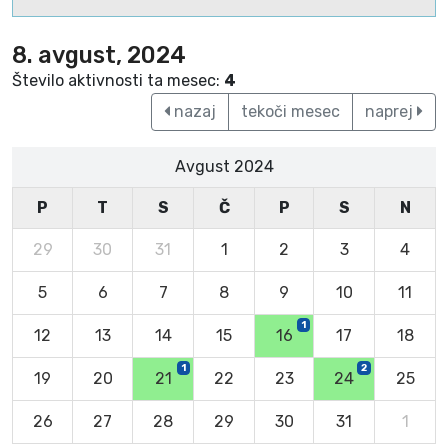
8. avgust, 2024
Število aktivnosti ta mesec:
4
nazaj
tekoči mesec
naprej
Avgust 2024
P
T
S
Č
P
S
N
29
30
31
1
2
3
4
5
6
7
8
9
10
11
1
12
13
14
15
16
17
18
1
2
19
20
21
22
23
24
25
26
27
28
29
30
31
1