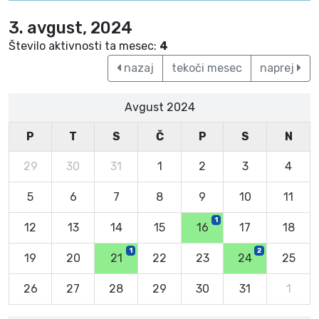
3. avgust, 2024
Število aktivnosti ta mesec:
4
nazaj
tekoči mesec
naprej
Avgust 2024
P
T
S
Č
P
S
N
29
30
31
1
2
3
4
5
6
7
8
9
10
11
1
12
13
14
15
16
17
18
1
2
19
20
21
22
23
24
25
26
27
28
29
30
31
1