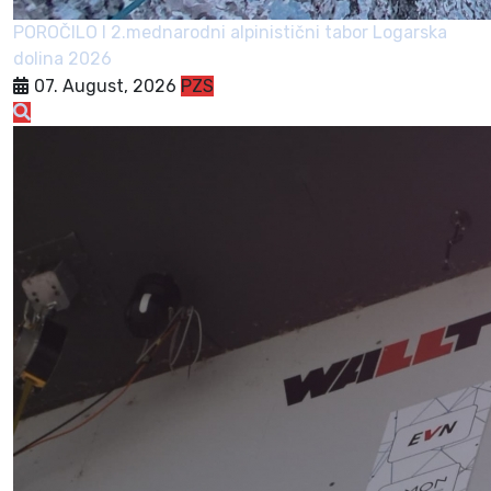
POROČILO I 2.mednarodni alpinistični tabor Logarska
dolina 2026
07. August, 2026
PZS