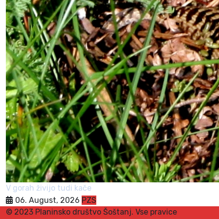
V gorah živijo tudi kače
06. August, 2026
PZS
© 2023 Planinsko društvo Šoštanj. Vse pravice