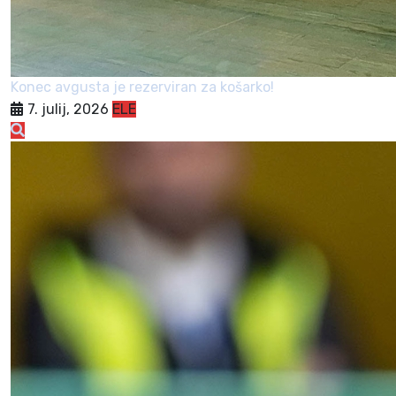
Konec avgusta je rezerviran za košarko!
7. julij, 2026
ELE