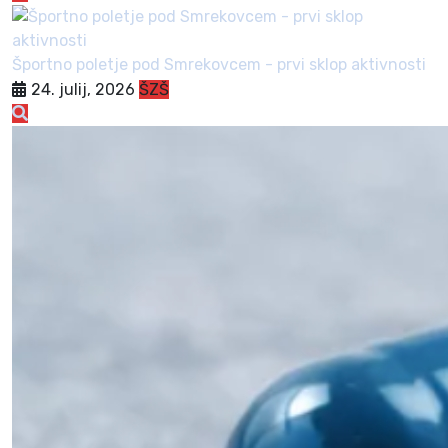
Športno poletje pod Smrekovcem - prvi sklop aktivnosti
24. julij, 2026
ŠZŠ