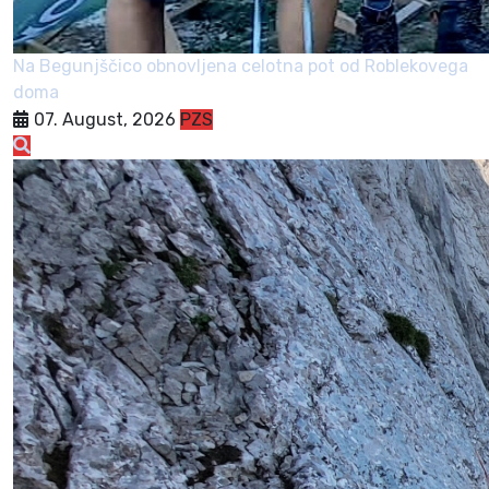
Na Begunjščico obnovljena celotna pot od Roblekovega
doma
07. August, 2026
PZS