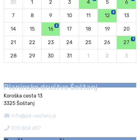
30
1
2
3
4
5
6
2
7
8
9
10
11
12
13
2
14
15
16
17
18
19
20
1
21
22
23
24
25
26
27
28
29
30
31
1
2
3
Planinsko društvo Šoštanj
Koroška cesta 13
3325 Šoštanj
info@pd-sostanj.si
070 804 457