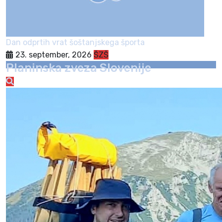
Dan odprtih vrat šoštanjskega športa
23. september, 2026
ŠZŠ
Planinska zveza Slovenije