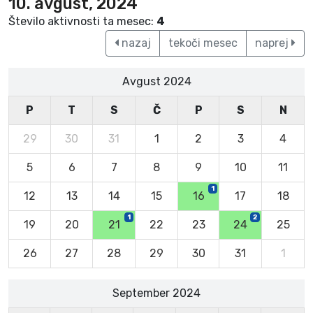
10. avgust, 2024
Število aktivnosti ta mesec:
4
nazaj
tekoči mesec
naprej
Avgust 2024
P
T
S
Č
P
S
N
29
30
31
1
2
3
4
5
6
7
8
9
10
11
1
12
13
14
15
16
17
18
1
2
19
20
21
22
23
24
25
26
27
28
29
30
31
1
September 2024