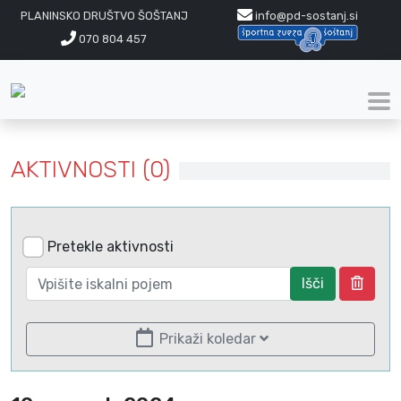
PLANINSKO DRUŠTVO ŠOŠTANJ
info@pd-sostanj.si
070 804 457
AKTIVNOSTI (0)
Pretekle aktivnosti
Išči
Prikaži koledar