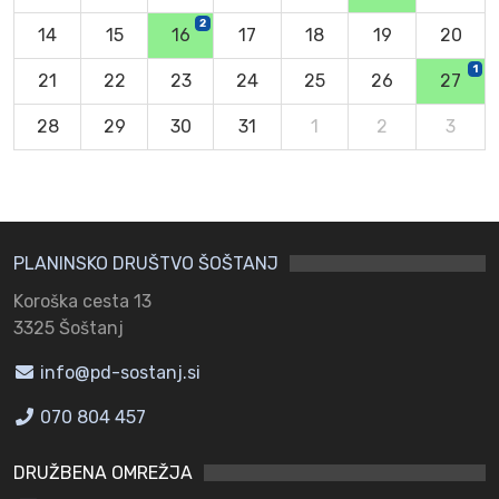
2
14
15
16
17
18
19
20
1
21
22
23
24
25
26
27
28
29
30
31
1
2
3
PLANINSKO DRUŠTVO ŠOŠTANJ
Koroška cesta 13
3325 Šoštanj
info@pd-sostanj.si
070 804 457
DRUŽBENA OMREŽJA