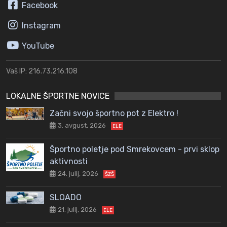
Facebook
Instagram
YouTube
Vaš IP: 216.73.216.108
LOKALNE ŠPORTNE NOVICE
Začni svojo športno pot z Elektro !
3. avgust, 2026
ELE
Športno poletje pod Smrekovcem - prvi sklop
aktivnosti
24. julij, 2026
ŠZŠ
SLOADO
21. julij, 2026
ELE