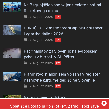
Na Begunjščico obnovljena celotna pot od
Roblekovega doma
07. August, 2026
PZS
POROČILO I 2.mednarodni alpinistični tabor
Logarska dolina 2026
07. August, 2026
PZS
Pet finalistov za Slovenijo na evropskem
pokalu v hitrosti v St. Pöltnu
07. August, 2026
PZS
Planinstvo in alpinizem vpisana v register
nesnovne kulturne dediščine Slovenije
07. August, 2026
PZS
V gorah živijo tudi kače
06. August, 2026
PZS
Spletišče uporablja »piškotke«. Zaradi izboljšave