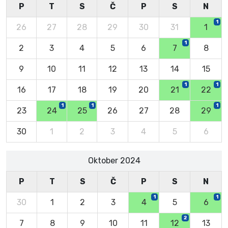
P
T
S
Č
P
S
N
1
26
27
28
29
30
31
1
1
2
3
4
5
6
7
8
9
10
11
12
13
14
15
1
1
16
17
18
19
20
21
22
1
1
1
23
24
25
26
27
28
29
30
1
2
3
4
5
6
Oktober 2024
P
T
S
Č
P
S
N
1
1
30
1
2
3
4
5
6
2
7
8
9
10
11
12
13