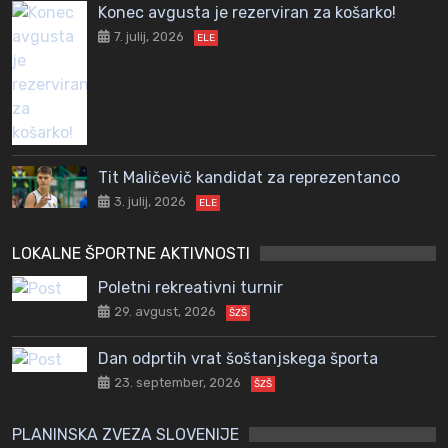
Konec avgusta je rezerviran za košarko!
7. julij, 2026
ELE
Tit Maličevič kandidat za reprezentanco
3. julij, 2026
ELE
LOKALNE ŠPORTNE AKTIVNOSTI
Poletni rekreativni turnir
29. avgust, 2026
ŠZŠ
Dan odprtih vrat šoštanjskega športa
23. september, 2026
ŠZŠ
PLANINSKA ZVEZA SLOVENIJE