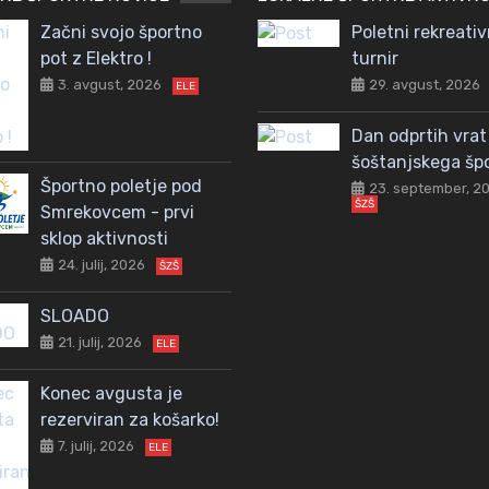
Začni svojo športno
Poletni rekreativ
pot z Elektro !
turnir
3. avgust, 2026
29. avgust, 2026
ELE
Dan odprtih vrat
šoštanjskega šp
Športno poletje pod
23. september, 2
ŠZŠ
Smrekovcem - prvi
sklop aktivnosti
24. julij, 2026
ŠZŠ
SLOADO
21. julij, 2026
ELE
Konec avgusta je
rezerviran za košarko!
7. julij, 2026
ELE