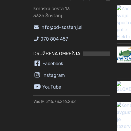
Koroška cesta 13
3325 Šoštanj
info@pd-sostanj.si
070 804 457
DRUŽBENA OMREŽJA
Facebook
Instagram
YouTube
Vaš IP: 216.73.216.232