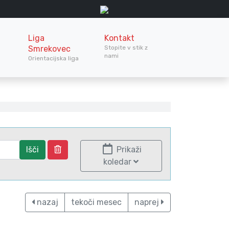
Liga
Kontakt
Smrekovec
Stopite v stik z
nami
Orientacijska liga
Išči
Prikaži
koledar
nazaj
tekoči mesec
naprej