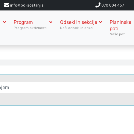
info@pd-sostanj.si
070 804 457
Program
Odseki in sekcije
Planinske
S
Program aktivnosti
Naši odseki in sekci
poti
Naše poti