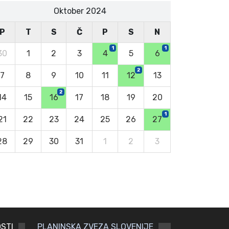
Oktober 2024
P
T
S
Č
P
S
N
1
1
30
1
2
3
4
5
6
2
7
8
9
10
11
12
13
2
14
15
16
17
18
19
20
1
21
22
23
24
25
26
27
28
29
30
31
1
2
3
STI
PLANINSKA ZVEZA SLOVENIJE