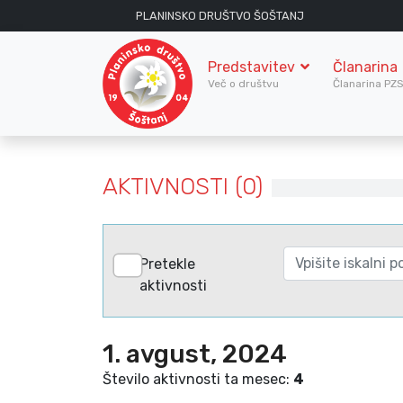
PLANINSKO DRUŠTVO ŠOŠTANJ
Predstavitev
Članarina
Več o društvu
Članarina PZ
AKTIVNOSTI (0)
Pretekle
aktivnosti
1. avgust, 2024
Število aktivnosti ta mesec:
4