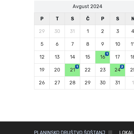
Avgust 2024
P
T
S
Č
P
S
29
30
31
1
2
3
5
6
7
8
9
10
1
1
12
13
14
15
16
17
1
1
2
19
20
21
22
23
24
2
26
27
28
29
30
31
1
PLANINSKO DRUŠTVO ŠOŠTANJ
LOKAL