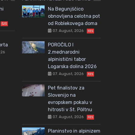
ni
Na Begunjščico
obnovljena celotna pot
od Roblekovega doma
ŠZŠ
07. August, 2026
PZS
orta
POROČILO I
2.mednarodni
026
alpinistični tabor
Logarska dolina 2026
07. August, 2026
PZS
Pet finalistov za
Slovenijo na
evropskem pokalu v
hitrosti v St. Pöltnu
07. August, 2026
PZS
Planinstvo in alpinizem