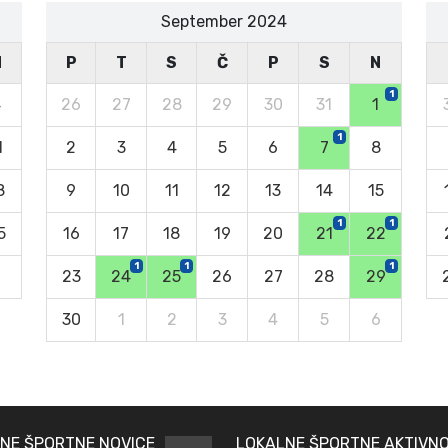
September 2024
N
P
T
S
Č
P
S
N
1
4
26
27
28
29
30
31
1
1
1
2
3
4
5
6
7
8
8
9
10
11
12
13
14
15
1
1
5
16
17
18
19
20
21
22
1
1
1
23
24
25
26
27
28
29
30
1
2
3
4
5
6
NE ŠPORTNE NOVICE
LOKALNE ŠPORTNE AKTIVNO