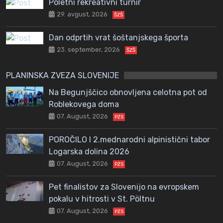
Poletni rekreativni turnir
29. avgust, 2026
ŠZŠ
Dan odprtih vrat šoštanjskega športa
23. september, 2026
ŠZŠ
PLANINSKA ZVEZA SLOVENIJE
Na Begunjščico obnovljena celotna pot od
Roblekovega doma
07. August, 2026
PZS
POROČILO I 2.mednarodni alpinistični tabor
Logarska dolina 2026
07. August, 2026
PZS
Pet finalistov za Slovenijo na evropskem
pokalu v hitrosti v St. Pöltnu
07. August, 2026
PZS