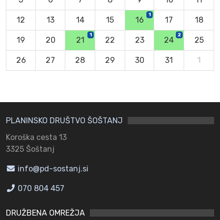
1
12
13
14
15
16
17
18
1
2
19
20
21
22
23
24
25
26
27
28
29
30
31
1
PLANINSKO DRUŠTVO ŠOŠTANJ
Koroška cesta 13
3325 Šoštanj
info@pd-sostanj.si
070 804 457
DRUŽBENA OMREŽJA