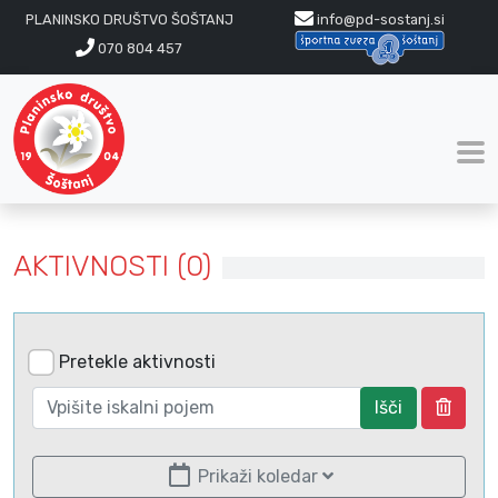
PLANINSKO DRUŠTVO ŠOŠTANJ
info@pd-sostanj.si
070 804 457
AKTIVNOSTI (0)
Pretekle aktivnosti
Išči
Prikaži koledar