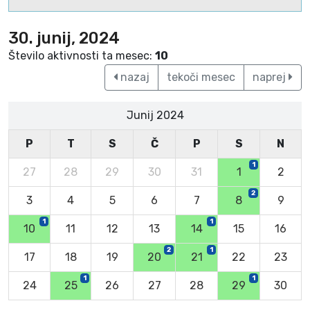
30. junij, 2024
Število aktivnosti ta mesec:
10
nazaj
tekoči mesec
naprej
Junij 2024
P
T
S
Č
P
S
N
1
27
28
29
30
31
1
2
2
3
4
5
6
7
8
9
1
1
10
11
12
13
14
15
16
2
1
17
18
19
20
21
22
23
1
1
24
25
26
27
28
29
30