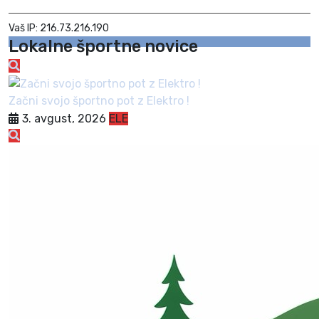
Vaš IP: 216.73.216.190
Lokalne športne novice
Začni svojo športno pot z Elektro !
3. avgust, 2026
ELE