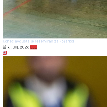
Konec avgusta je rezerviran za košarko!
7. julij, 2026
ELE