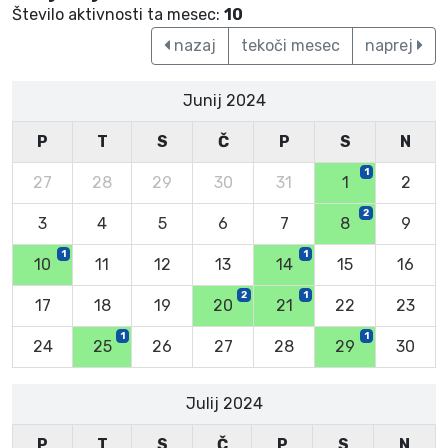
Število aktivnosti ta mesec:
10
nazaj
tekoči mesec
naprej
Junij 2024
P
T
S
Č
P
S
N
1
27
28
29
30
31
1
2
2
3
4
5
6
7
8
9
1
1
10
11
12
13
14
15
16
2
1
17
18
19
20
21
22
23
1
1
24
25
26
27
28
29
30
Julij 2024
P
T
S
Č
P
S
N