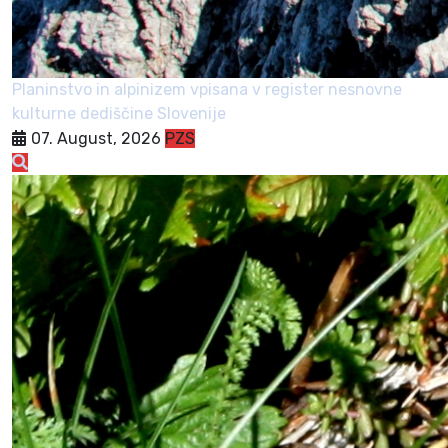
Planinstvo in alpinizem vpisana v register nesnovne
kulturne dediščine Slovenije
07. August, 2026
PZS