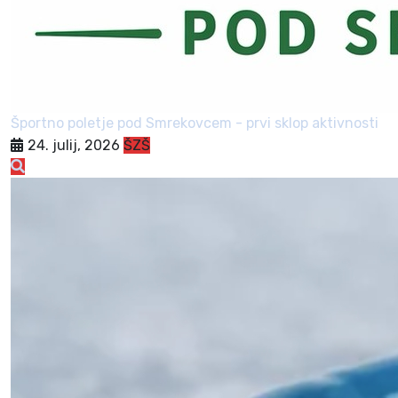
Športno poletje pod Smrekovcem - prvi sklop aktivnosti
24. julij, 2026
ŠZŠ