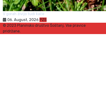
V gorah živijo tudi kače
06. August, 2026
PZS
© 2023 Planinsko društvo Šoštanj. Vse pravice
pridržane.