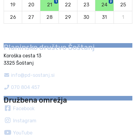
1
2
19
20
21
22
23
24
25
26
27
28
29
30
31
1
Planinsko društvo Šoštanj
Koroška cesta 13
3325 Šoštanj
info@pd-sostanj.si
070 804 457
Družbena omrežja
Facebook
Instagram
YouTube