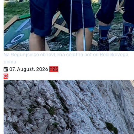
Na Begunjščico obnovljena celotna pot od Roblekovega
doma
07. August, 2026
PZS