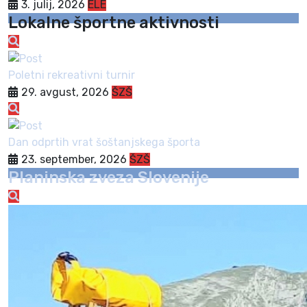
3. julij, 2026
ELE
Lokalne športne aktivnosti
Poletni rekreativni turnir
29. avgust, 2026
ŠZŠ
Dan odprtih vrat šoštanjskega športa
23. september, 2026
ŠZŠ
Planinska zveza Slovenije