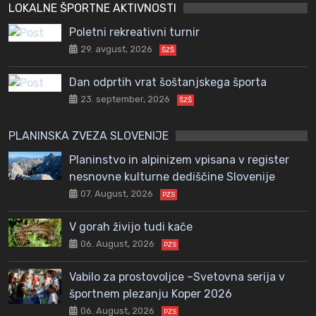
LOKALNE ŠPORTNE AKTIVNOSTI
Poletni rekreativni turnir
29. avgust, 2026
ŠZŠ
Dan odprtih vrat šoštanjskega športa
23. september, 2026
ŠZŠ
PLANINSKA ZVEZA SLOVENIJE
Planinstvo in alpinizem vpisana v register
nesnovne kulturne dediščine Slovenije
07. August, 2026
PZS
V gorah živijo tudi kače
06. August, 2026
PZS
Vabilo za prostovoljce –Svetovna serija v
športnem plezanju Koper 2026
06. August, 2026
PZS