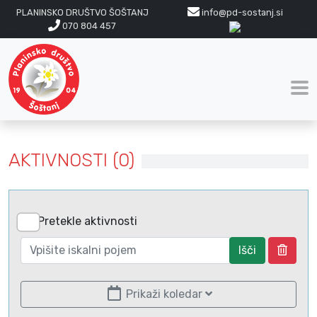
PLANINSKO DRUŠTVO ŠOŠTANJ
info@pd-sostanj.si
070 804 457
AKTIVNOSTI (0)
Pretekle aktivnosti
Išči
Prikaži koledar