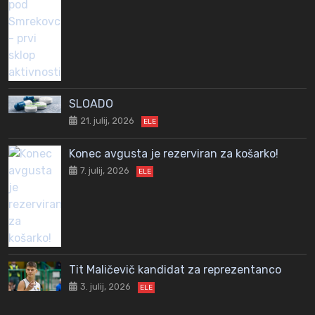
SLOADO
21. julij, 2026
ELE
Konec avgusta je rezerviran za košarko!
7. julij, 2026
ELE
Tit Maličevič kandidat za reprezentanco
3. julij, 2026
ELE