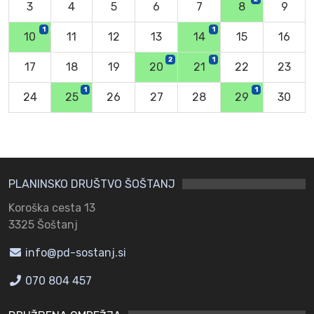
3
4
5
6
7
8
9
1
1
10
11
12
13
14
15
16
2
1
17
18
19
20
21
22
23
1
1
24
25
26
27
28
29
30
PLANINSKO DRUŠTVO ŠOŠTANJ
Koroška cesta 13
3325 Šoštanj
info@pd-sostanj.si
070 804 457