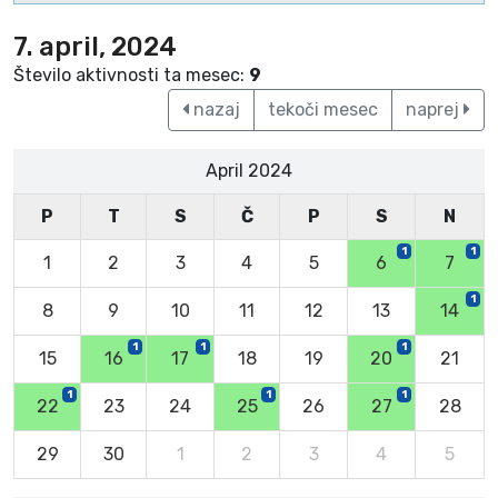
7. april, 2024
Število aktivnosti ta mesec:
9
nazaj
tekoči mesec
naprej
April 2024
P
T
S
Č
P
S
N
1
1
1
2
3
4
5
6
7
1
8
9
10
11
12
13
14
1
1
1
15
16
17
18
19
20
21
1
1
1
22
23
24
25
26
27
28
29
30
1
2
3
4
5