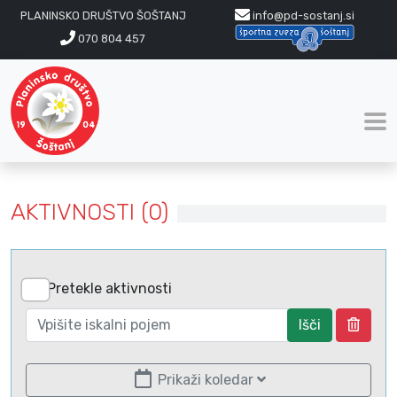
PLANINSKO DRUŠTVO ŠOŠTANJ
info@pd-sostanj.si
070 804 457
AKTIVNOSTI (0)
Pretekle aktivnosti
Išči
Prikaži koledar