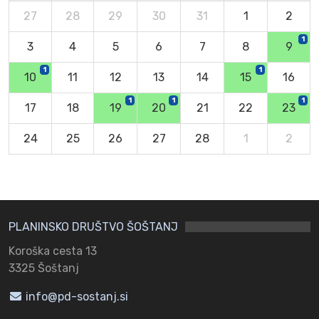
27
28
29
30
31
1
2
1
3
4
5
6
7
8
9
1
1
10
11
12
13
14
15
16
1
1
1
17
18
19
20
21
22
23
24
25
26
27
28
1
2
PLANINSKO DRUŠTVO ŠOŠTANJ
Koroška cesta 13
3325 Šoštanj
info@pd-sostanj.si