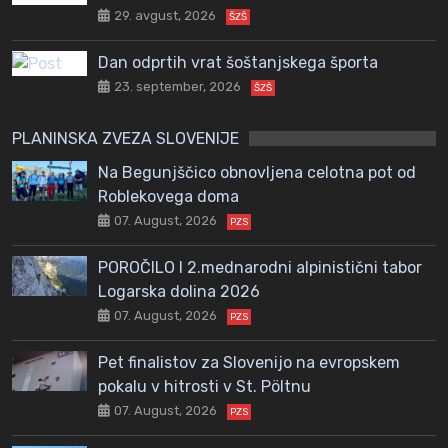
29. avgust, 2026
ŠZŠ
Dan odprtih vrat šoštanjskega športa
23. september, 2026
ŠZŠ
PLANINSKA ZVEZA SLOVENIJE
Na Begunjščico obnovljena celotna pot od
Roblekovega doma
07. August, 2026
PZS
POROČILO I 2.mednarodni alpinistični tabor
Logarska dolina 2026
07. August, 2026
PZS
Pet finalistov za Slovenijo na evropskem
pokalu v hitrosti v St. Pöltnu
07. August, 2026
PZS