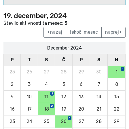
19. december, 2024
Število aktivnosti ta mesec:
5
nazaj
tekoči mesec
naprej
December 2024
P
T
S
Č
P
S
N
1
25
26
27
28
29
30
1
2
3
4
5
6
7
8
1
9
10
11
12
13
14
15
2
16
17
18
19
20
21
22
1
23
24
25
26
27
28
29