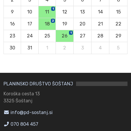
1
9
10
11
12
13
14
15
2
16
17
18
19
20
21
22
1
23
24
25
26
27
28
29
30
31
1
2
3
4
5
PLANINSKO DRUŠTVO ŠOŠTANJ
Koroška cesta 13
3325 Šoštanj
info@pd-sostanj.si
070 804 457