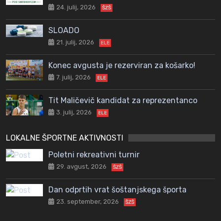
24. julij, 2026
ŠZŠ
SLOADO
21. julij, 2026
ELE
Konec avgusta je rezerviran za košarko!
7. julij, 2026
ELE
Tit Maličevič kandidat za reprezentanco
3. julij, 2026
ELE
LOKALNE ŠPORTNE AKTIVNOSTI
Poletni rekreativni turnir
29. avgust, 2026
ŠZŠ
Dan odprtih vrat šoštanjskega športa
23. september, 2026
ŠZŠ