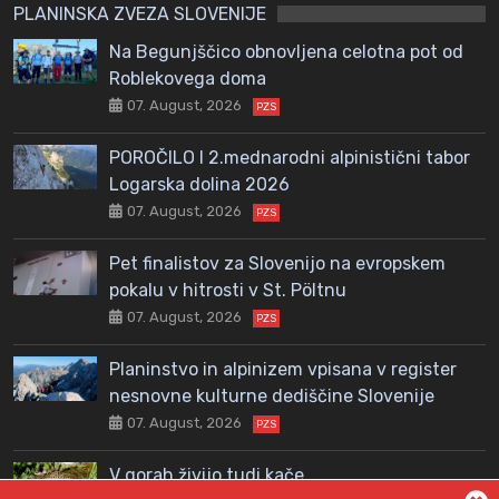
PLANINSKA ZVEZA SLOVENIJE
Na Begunjščico obnovljena celotna pot od
Roblekovega doma
07. August, 2026
PZS
POROČILO I 2.mednarodni alpinistični tabor
Logarska dolina 2026
07. August, 2026
PZS
Pet finalistov za Slovenijo na evropskem
pokalu v hitrosti v St. Pöltnu
07. August, 2026
PZS
Planinstvo in alpinizem vpisana v register
nesnovne kulturne dediščine Slovenije
07. August, 2026
PZS
V gorah živijo tudi kače