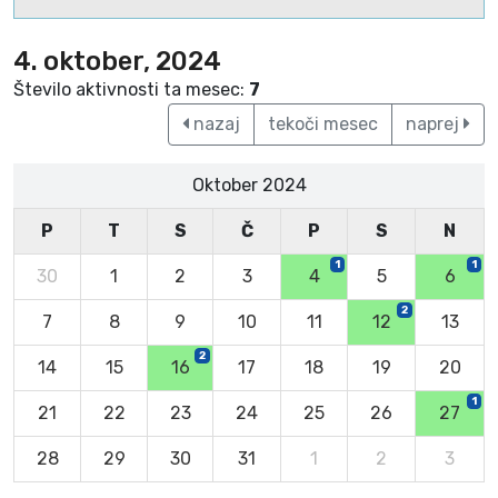
4. oktober, 2024
Število aktivnosti ta mesec:
7
nazaj
tekoči mesec
naprej
Oktober 2024
P
T
S
Č
P
S
N
1
1
30
1
2
3
4
5
6
2
7
8
9
10
11
12
13
2
14
15
16
17
18
19
20
1
21
22
23
24
25
26
27
28
29
30
31
1
2
3