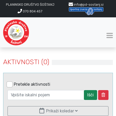
PLANINSKO DRUŠTVO ŠOŠTANJ
info@pd-sostanj.si
070 804 457
AKTIVNOSTI (0)
Pretekle aktivnosti
Išči
Prikaži koledar