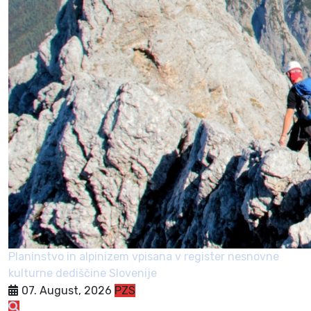
Planinstvo in alpinizem vpisana v register nesnovne
kulturne dediščine Slovenije
07. August, 2026
PZS