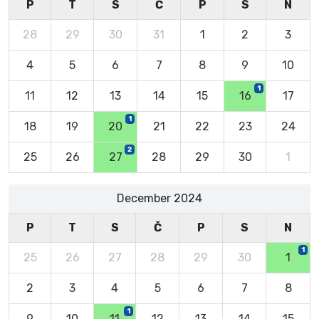
P
T
S
Č
P
S
N
28
29
30
31
1
2
3
4
5
6
7
8
9
10
1
11
12
13
14
15
16
17
1
18
19
20
21
22
23
24
2
25
26
27
28
29
30
1
December 2024
P
T
S
Č
P
S
N
1
25
26
27
28
29
30
1
2
3
4
5
6
7
8
1
9
10
11
12
13
14
15