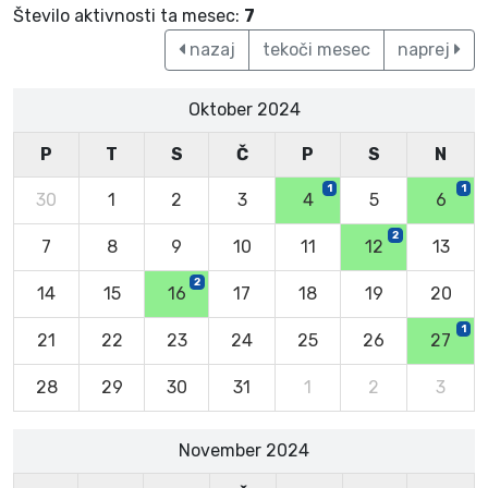
Število aktivnosti ta mesec:
7
nazaj
tekoči mesec
naprej
Oktober 2024
P
T
S
Č
P
S
N
1
1
30
1
2
3
4
5
6
2
7
8
9
10
11
12
13
2
14
15
16
17
18
19
20
1
21
22
23
24
25
26
27
28
29
30
31
1
2
3
November 2024