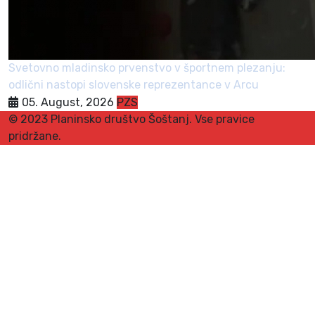
Svetovno mladinsko prvenstvo v športnem plezanju:
odlični nastopi slovenske reprezentance v Arcu
05. August, 2026
PZS
© 2023 Planinsko društvo Šoštanj. Vse pravice
pridržane.