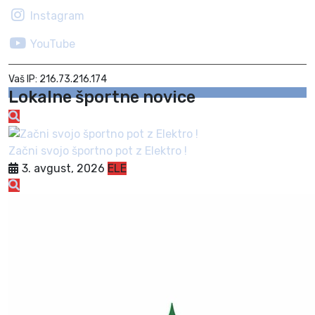
Instagram
YouTube
Vaš IP: 216.73.216.174
Lokalne športne novice
Začni svojo športno pot z Elektro !
3. avgust, 2026
ELE