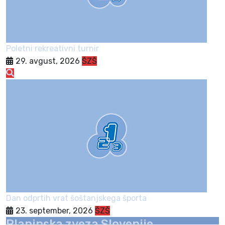
Poletni rekreativni turnir
29. avgust, 2026
ŠZŠ
Dan odprtih vrat šoštanjskega športa
23. september, 2026
ŠZŠ
Planinska zveza Slovenije