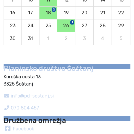
2
16
17
18
19
20
21
22
1
23
24
25
26
27
28
29
30
31
1
2
3
4
5
Planinsko društvo Šoštanj
Koroška cesta 13
3325 Šoštanj
info@pd-sostanj.si
070 804 457
Družbena omrežja
Facebook