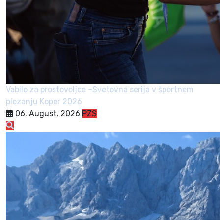
Vabilo za prostovoljce –Svetovna serija v športnem
plezanju Koper 2026
06. August, 2026
PZS