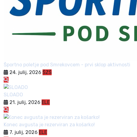
Športno poletje pod Smrekovcem - prvi sklop aktivnosti
24. julij, 2026
ŠZŠ
SLOADO
21. julij, 2026
ELE
Konec avgusta je rezerviran za košarko!
7. julij, 2026
ELE