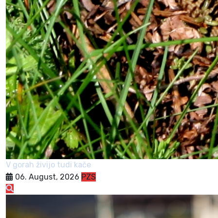
V gorah živijo tudi kače
06. August, 2026
PZS