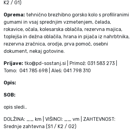
K2 / G1)
Oprema:
tehnično brezhibno gorsko kolo s profiliranimi
gumami in vsaj sprednjim vzmetenjem, čelada,
rokavice, očala, kolesarska oblačila, rezervna majica,
toplejša in dežna oblačila, hrana in pijača iz nahrbtnika,
rezervna zračnica, orodje, prva pomoč, osebni
dokument, nekaj gotovine.
Prijave:
tko@pd-sostanj.si | Primož: 031 583 273 |
Tomo: 041 785 698 | Aleš: 041 798 310
Opis:
SOB:
opis sledi..
DOLŽINA: __ km | VIŠINCI: __ vm | ZAHTEVNOST:
Srednje zahtevna (S1 / K2 / G2)