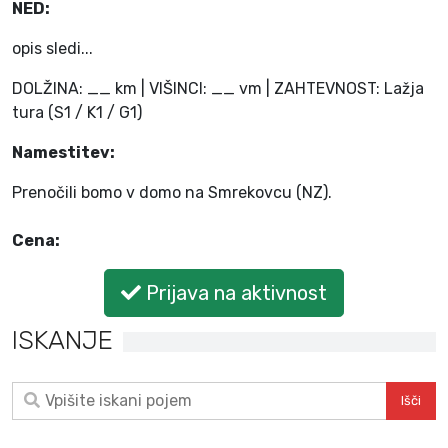
NED:
opis sledi...
DOLŽINA: __ km | VIŠINCI: __ vm | ZAHTEVNOST: Lažja
tura (S1 / K1 / G1)
Namestitev:
Prenočili bomo v domo na Smrekovcu (NZ).
Cena:
Prijava na aktivnost
ISKANJE