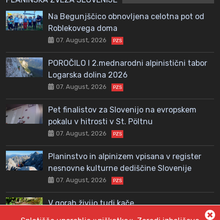
Na Begunjščico obnovljena celotna pot od
Roblekovega doma
07. August, 2026
PZS
POROČILO I 2.mednarodni alpinistični tabor
Logarska dolina 2026
07. August, 2026
PZS
Pet finalistov za Slovenijo na evropskem
pokalu v hitrosti v St. Pöltnu
07. August, 2026
PZS
Planinstvo in alpinizem vpisana v register
nesnovne kulturne dediščine Slovenije
07. August, 2026
PZS
V gorah živijo tudi kače
06. August, 2026
PZS