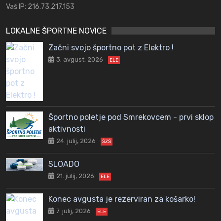
Vaš IP: 216.73.217.153
LOKALNE ŠPORTNE NOVICE
Začni svojo športno pot z Elektro !
3. avgust, 2026
ELE
Športno poletje pod Smrekovcem - prvi sklop
aktivnosti
24. julij, 2026
ŠZŠ
SLOADO
21. julij, 2026
ELE
Konec avgusta je rezerviran za košarko!
7. julij, 2026
ELE