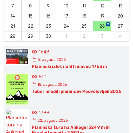
7
8
9
10
11
12
13
14
15
16
17
18
19
20
2
21
22
23
24
25
26
27
28
29
30
1
2
3
4
1643
8. avgust, 2026
Planinski izlet na Strelovec 1763 m
801
15. avgust, 2026
Tabor mladih planincev Podvolovljek 2026
1788
22. avgust, 2026
Planinska tura na Ankogel 3249 m in
Graulaitenspitz 2.891 m