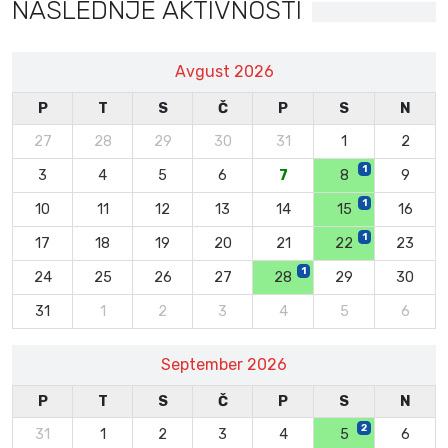
NASLEDNJE AKTIVNOSTI
Avgust 2026
P
T
S
Č
P
S
N
27
28
29
30
31
1
2
1
3
4
5
6
7
8
9
1
10
11
12
13
14
15
16
1
17
18
19
20
21
22
23
1
24
25
26
27
28
29
30
31
1
2
3
4
5
6
September 2026
P
T
S
Č
P
S
N
2
31
1
2
3
4
5
6