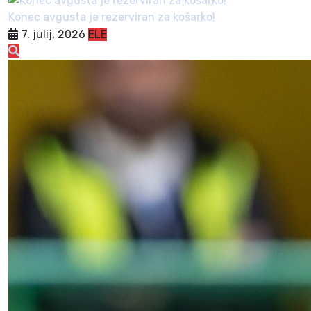
Konec avgusta je rezerviran za košarko!
7. julij, 2026
ELE