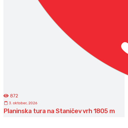
872
3. oktober, 2026
Planinska tura na Staničev vrh 1805 m