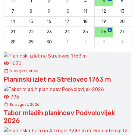
31
1
2
3
4
5
6
7
8
9
10
11
12
13
14
15
16
17
18
19
20
2
21
22
23
24
25
26
27
28
29
30
1
2
3
4
1630
8. avgust, 2026
Planinski izlet na Strelovec 1763 m
795
15. avgust, 2026
Tabor mladih planincev Podvolovljek
2026