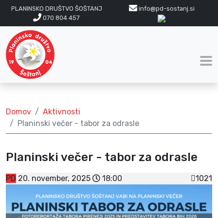
PLANINSKO DRUŠTVO ŠOŠTANJ
info@pd-sostanj.si
070 804 457
Domov
Aktivnosti
Planinski večer - tabor za odrasle
Planinski večer - tabor za odrasle
PD
20. november, 2025
18:00
1021