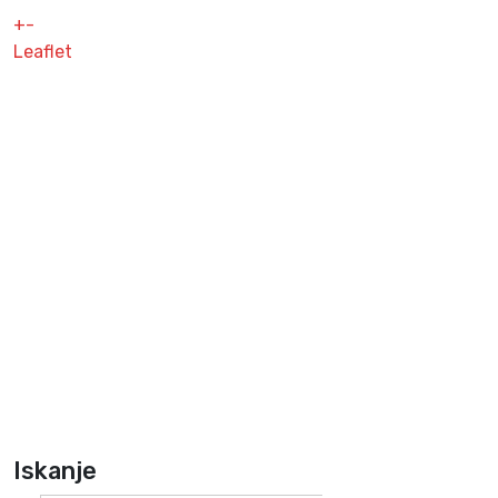
+
-
Leaflet
Iskanje