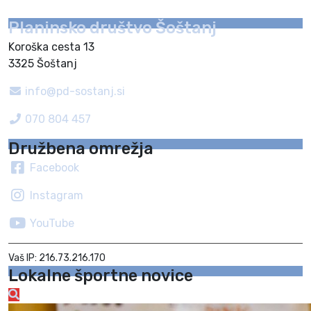
Planinsko društvo Šoštanj
Koroška cesta 13
3325 Šoštanj
info@pd-sostanj.si
070 804 457
Družbena omrežja
Facebook
Instagram
YouTube
Vaš IP: 216.73.216.170
Lokalne športne novice