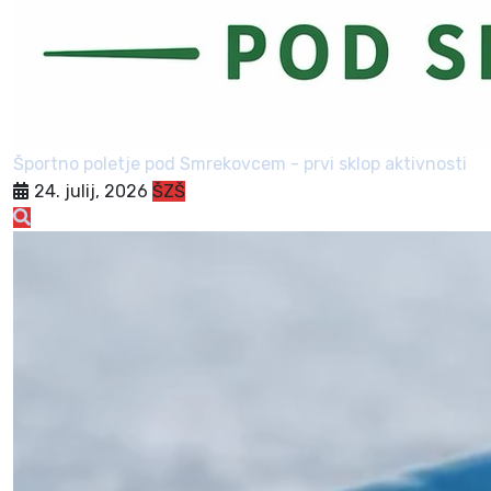
Športno poletje pod Smrekovcem - prvi sklop aktivnosti
24. julij, 2026
ŠZŠ